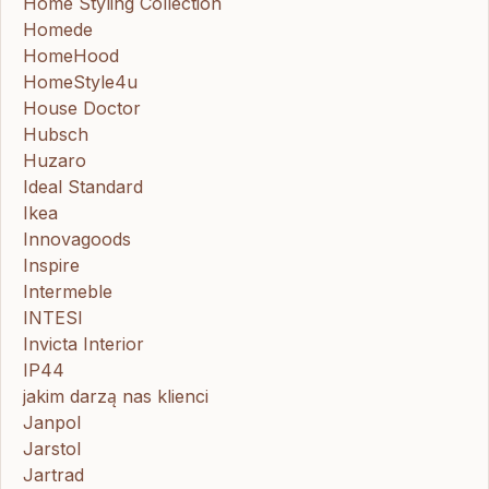
Home Styling Collection
Homede
HomeHood
HomeStyle4u
House Doctor
Hubsch
Huzaro
Ideal Standard
Ikea
Innovagoods
Inspire
Intermeble
INTESI
Invicta Interior
IP44
jakim darzą nas klienci
Janpol
Jarstol
Jartrad