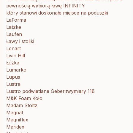
pewnością wybiorą ławę INFINITY
który stanowi doskonałe miejsce na poduszki
LaForma
Latzke
Laufen
Ławy i stoliki
Lenart
Livin Hill
Łóżka
Lumarko
Lupus
Lustra
Lustro podwietlane Geberitwymiary 118
M&K Foam Koło
Madam Stoltz
Magnat
Magniflex
Maridex