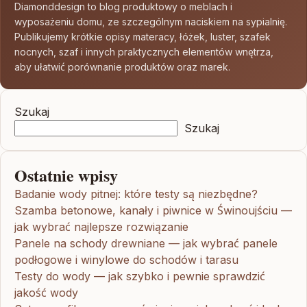
Diamonddesign to blog produktowy o meblach i
wyposażeniu domu, ze szczególnym naciskiem na sypialnię.
Publikujemy krótkie opisy materacy, łóżek, luster, szafek
nocnych, szaf i innych praktycznych elementów wnętrza,
aby ułatwić porównanie produktów oraz marek.
Szukaj
Szukaj
Ostatnie wpisy
Badanie wody pitnej: które testy są niezbędne?
Szamba betonowe, kanały i piwnice w Świnoujściu —
jak wybrać najlepsze rozwiązanie
Panele na schody drewniane — jak wybrać panele
podłogowe i winylowe do schodów i tarasu
Testy do wody — jak szybko i pewnie sprawdzić
jakość wody