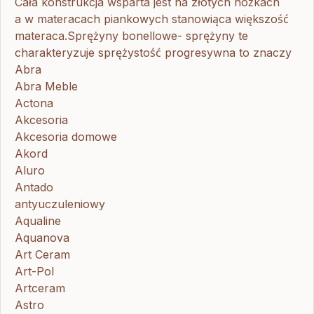
Cała konstrukcja wsparta jest na złotych nóżkach
a w materacach piankowych stanowiąca większość
materaca.Sprężyny bonellowe- sprężyny te
charakteryzuje sprężystość progresywna to znaczy
Abra
Abra Meble
Actona
Akcesoria
Akcesoria domowe
Akord
Aluro
Antado
antyuczuleniowy
Aqualine
Aquanova
Art Ceram
Art-Pol
Artceram
Astro