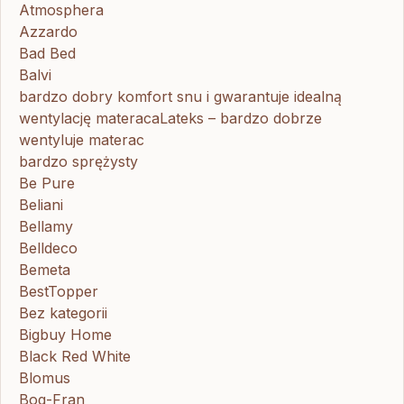
Atmosphera
Azzardo
Bad Bed
Balvi
bardzo dobry komfort snu i gwarantuje idealną
wentylację materacaLateks – bardzo dobrze
wentyluje materac
bardzo sprężysty
Be Pure
Beliani
Bellamy
Belldeco
Bemeta
BestTopper
Bez kategorii
Bigbuy Home
Black Red White
Blomus
Bog-Fran