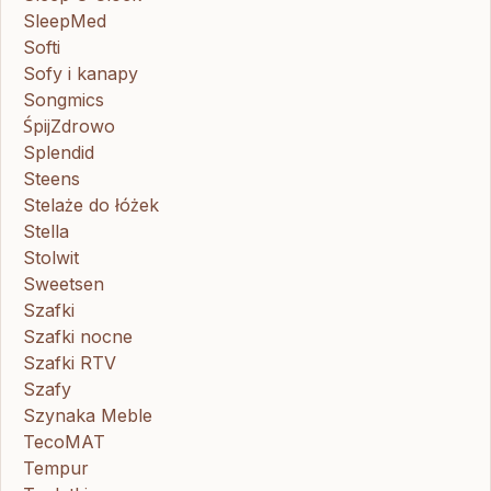
SleepMed
Softi
Sofy i kanapy
Songmics
ŚpijZdrowo
Splendid
Steens
Stelaże do łóżek
Stella
Stolwit
Sweetsen
Szafki
Szafki nocne
Szafki RTV
Szafy
Szynaka Meble
TecoMAT
Tempur