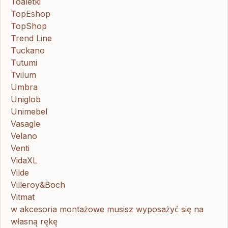
Toaletki
TopEshop
TopShop
Trend Line
Tuckano
Tutumi
Tvilum
Umbra
Uniglob
Unimebel
Vasagle
Velano
Venti
VidaXL
Vilde
Villeroy&Boch
Vitmat
w akcesoria montażowe musisz wyposażyć się na
własną rękę