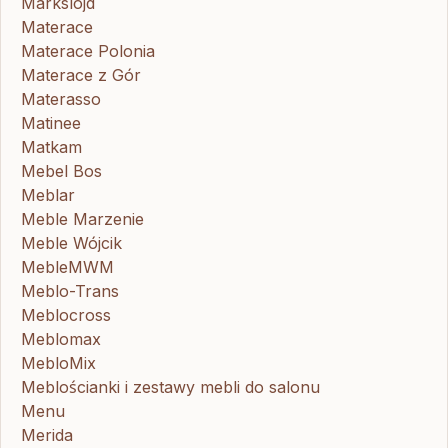
Markslojd
Materace
Materace Polonia
Materace z Gór
Materasso
Matinee
Matkam
Mebel Bos
Meblar
Meble Marzenie
Meble Wójcik
MebleMWM
Meblo-Trans
Meblocross
Meblomax
MebloMix
Meblościanki i zestawy mebli do salonu
Menu
Merida