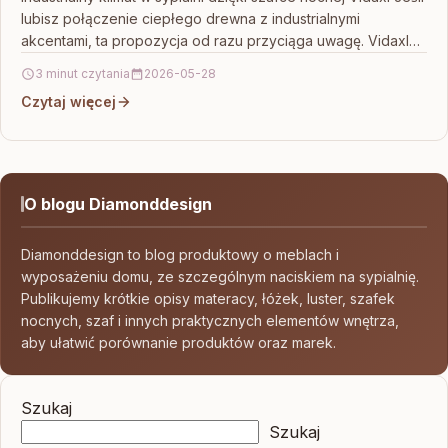
lubisz połączenie ciepłego drewna z industrialnymi
akcentami, ta propozycja od razu przyciąga uwagę. Vidaxl
Szafka…
3 minut czytania
2026-05-28
Czytaj więcej
O blogu Diamonddesign
Diamonddesign to blog produktowy o meblach i
wyposażeniu domu, ze szczególnym naciskiem na sypialnię.
Publikujemy krótkie opisy materacy, łóżek, luster, szafek
nocnych, szaf i innych praktycznych elementów wnętrza,
aby ułatwić porównanie produktów oraz marek.
Szukaj
Szukaj