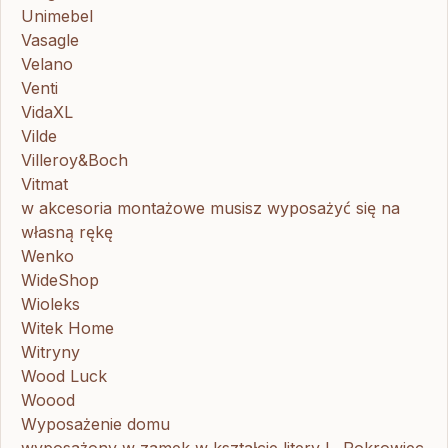
Unimebel
Vasagle
Velano
Venti
VidaXL
Vilde
Villeroy&Boch
Vitmat
w akcesoria montażowe musisz wyposażyć się na
własną rękę
Wenko
WideShop
Wioleks
Witek Home
Witryny
Wood Luck
Woood
Wyposażenie domu