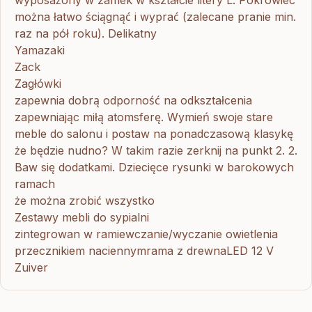
wyposażony w zamek w kształcie litery L. Pokrowiec
można łatwo ściągnąć i wyprać (zalecane pranie min.
raz na pół roku). Delikatny
Yamazaki
Zack
Zagłówki
zapewnia dobrą odporność na odkształcenia
zapewniając miłą atomsferę. Wymień swoje stare
meble do salonu i postaw na ponadczasową klasykę
że będzie nudno? W takim razie zerknij na punkt 2. 2.
Baw się dodatkami. Dziecięce rysunki w barokowych
ramach
że można zrobić wszystko
Zestawy mebli do sypialni
zintegrowan w ramiewczanie/wyczanie owietlenia
przecznikiem naciennymrama z drewnaLED 12 V
Zuiver