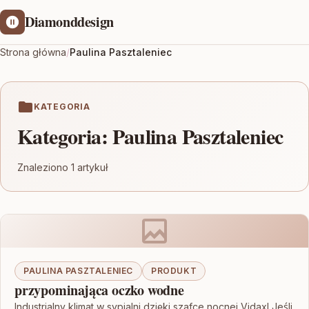
Diamonddesign
Strona główna
/
Paulina Pasztaleniec
KATEGORIA
Kategoria:
Paulina Pasztaleniec
Znaleziono 1 artykuł
PAULINA PASZTALENIEC
PRODUKT
przypominająca oczko wodne
Industrialny klimat w sypialni dzięki szafce nocnej Vidaxl Jeśli