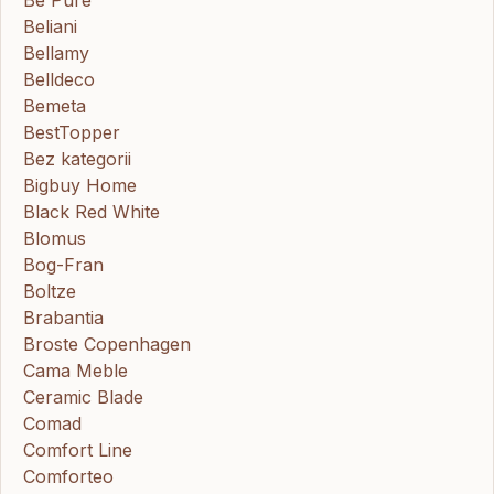
Be Pure
Beliani
Bellamy
Belldeco
Bemeta
BestTopper
Bez kategorii
Bigbuy Home
Black Red White
Blomus
Bog-Fran
Boltze
Brabantia
Broste Copenhagen
Cama Meble
Ceramic Blade
Comad
Comfort Line
Comforteo