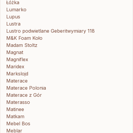
Łóżka
Lumarko
Lupus
Lustra
Lustro podwietlane Geberitwymiary 118
M&K Foam Koło
Madam Stoltz
Magnat
Magniflex
Maridex
Markslojd
Materace
Materace Polonia
Materace z Gór
Materasso
Matinee
Matkam
Mebel Bos
Meblar