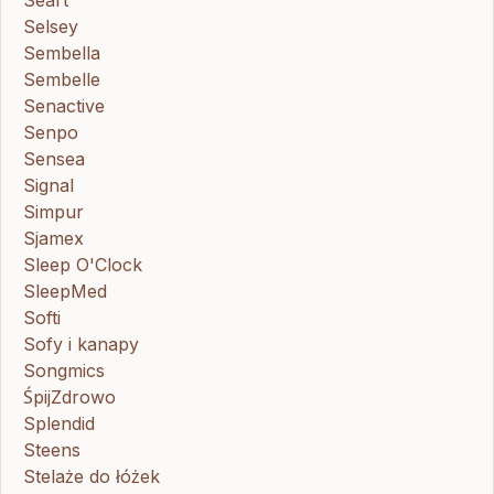
Seart
Selsey
Sembella
Sembelle
Senactive
Senpo
Sensea
Signal
Simpur
Sjamex
Sleep O'Clock
SleepMed
Softi
Sofy i kanapy
Songmics
ŚpijZdrowo
Splendid
Steens
Stelaże do łóżek