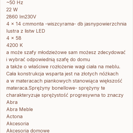
~50 Hz
22 W
2860 lm230V
4 x 14 cmmonta -wiszcyrama- db jasnypowierzchnia
lustra z listw LED
4 x 58
4200 K
a może szafy młodzieżowe sam możesz zdecydować
i wybrać odpowiednią szafę do domu
a także o właściwe rozłożenie wagi ciała na meblu.
Cała konstrukcja wsparta jest na złotych nóżkach
a w materacach piankowych stanowiąca większość
materaca.Sprężyny bonellowe- sprężyny te
charakteryzuje sprężystość progresywna to znaczy
Abra
Abra Meble
Actona
Akcesoria
Akcesoria domowe