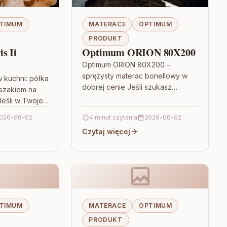
TIMUM
MATERACE
OPTIMUM
PRODUKT
s Ii
Optimum ORION 80X200
Optimum ORION 80X200 –
sprężysty materac bonellowy w
 kuchni: półka
dobrej cenie Jeśli szukasz
szakiem na
materaca, który łączy sprężystość
eśli w Twojej
z rozsądną ceną, Optimum ORION
sca na
026-06-02
4 minut czytania
2026-06-02
80X200 będzie bardzo…
ześnie
Czytaj więcej
TIMUM
MATERACE
OPTIMUM
PRODUKT