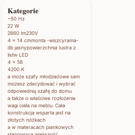
Kategorie
~50 Hz
22 W
2860 lm230V
4 x 14 cmmonta -wiszcyrama-
db jasnypowierzchnia lustra z
listw LED
4 x 58
4200 K
a może szafy młodzieżowe sam
możesz zdecydować i wybrać
odpowiednią szafę do domu
a także o właściwe rozłożenie
wagi ciała na meblu. Cała
konstrukcja wsparta jest na
złotych nóżkach
a w materacach piankowych
stanowiąca większość