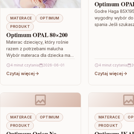
Optimum OPAL
Godre Haga 85X19
wygodny wybór do
MATERACE
OPTIMUM
spania Jeśli szukas
PRODUKT
który łączy komfort,
Optimum OPAL 80×200
możliwość dopasow
Materac dziecięcy, który rośnie
twardości, Godre 
razem z potrzebami malucha
Wybór materaca dla dziecka ma
ogromne znaczenie dla komfortu
4 minut czytania
2026-06-01
4 minut czytania
2
snu i codziennego odpoczynku.
Czytaj więcej
Czytaj więcej
Fdm TERAMO 4KIDS…
MATERACE
OPTIMUM
MATERACE
OP
PRODUKT
PRODUKT
Optimum Orion Na
Optimum IKAR