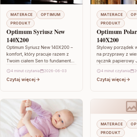
MATERACE
OPTIMUM
MATERACE
OP
PRODUKT
PRODUKT
Optimum Syriusz New
Optimum Polari
140X200
140X200
Optimum Syriusz New 140X200 –
Stylowy porządek w
komfort, który pracuje razem z
na przyprawy z wie
Twoim ciałem Sen to fundament
ręcznik papierowy J
dnia: kiedy odpoczynek jest
kuchni brakuje miej
4 minut czytania
2026-06-03
4 minut czytania
2
realny, a nie „na pół…
drobiazgi, a jednoc
Czytaj więcej
Czytaj więcej
chcesz, by…
MATERACE
OP
PRODUKT