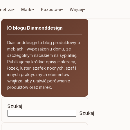
nętrza
Marki
Pozostałe
Więcej
O blogu Diamonddesign
Diamonddesign to blog produktowy o
meblach i wyposażeniu domu, ze
szczególnym naciskiem na sypialnię.
Publikujemy krótkie opisy materacy,
łóżek, luster, szafek nocnych, szaf i
innych praktycznych elementów
wnętrza, aby ułatwić porównanie
produktów oraz marek.
Szukaj
Szukaj