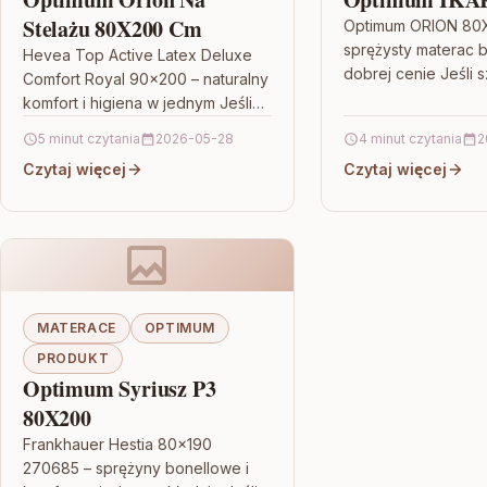
Stelażu 80X200 Cm
Optimum ORION 80
sprężysty materac 
Hevea Top Active Latex Deluxe
dobrej cenie Jeśli 
Comfort Royal 90×200 – naturalny
materaca, który łąc
komfort i higiena w jednym Jeśli
z rozsądną ceną, 
szukasz materaca, który łączy
5 minut czytania
2026-05-28
4 minut czytania
2
80X200 będzie ba
wygodę z troską o…
Czytaj więcej
Czytaj więcej
MATERACE
OPTIMUM
PRODUKT
Optimum Syriusz P3
80X200
Frankhauer Hestia 80×190
270685 – sprężyny bonellowe i