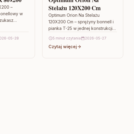
Stelażu 120X200 Cm
X200 –
bonellowy w
Optimum Orion Na Stelażu
szukasz
120X200 Cm – sprężyny bonnell i
zy sprężystość
pianka T-25 w jednej konstrukcji
Optimum ORION
Jeśli szukasz materaca, który
026-05-28
5 minut czytania
2026-05-27
rdzo…
łączy sprężyste podparcie z
Czytaj więcej
wygodnym…