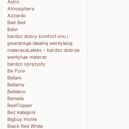
Astro
Atmosphera
Azzardo
Bad Bed
Balvi
bardzo dobry komfort snu i
gwarantuje idealną wentylację
materacaLateks – bardzo dobrze
wentyluje materac
bardzo sprężysty
Be Pure
Beliani
Bellamy
Belldeco
Bemeta
BestTopper
Bez kategorii
Bigbuy Home
Black Red White