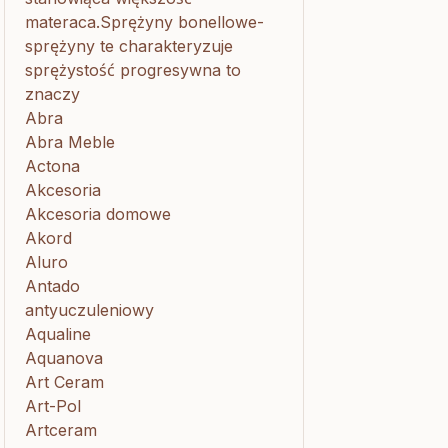
materaca.Sprężyny bonellowe-
sprężyny te charakteryzuje
sprężystość progresywna to
znaczy
Abra
Abra Meble
Actona
Akcesoria
Akcesoria domowe
Akord
Aluro
Antado
antyuczuleniowy
Aqualine
Aquanova
Art Ceram
Art-Pol
Artceram