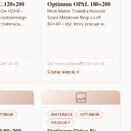
 120×200
Optimum OPAL 180×200
5Cm H2/H3 –
Modi Meble Toaletka Konsola
 codziennego
Szara Metalowe Nogi x Loft
z materaca,
80×40 – styl, który pracuje w
 cichą pracę i
Twoim wnętrzu Jeśli szukasz
ania
mebla, który łączy funkcję z…
Haga…
026-05-30
5 minut czytania
2026-05-29
Czytaj więcej
TIMUM
MATERACE
OPTIMUM
PRODUKT
 80×200
Optimum Orion Na