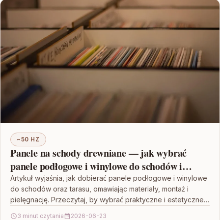
~50 HZ
Panele na schody drewniane — jak wybrać
panele podłogowe i winylowe do schodów i
tarasu
Artykuł wyjaśnia, jak dobierać panele podłogowe i winylowe
do schodów oraz tarasu, omawiając materiały, montaż i
pielęgnację. Przeczytaj, by wybrać praktyczne i estetyczne
rozwiązanie…
3 minut czytania
2026-06-23