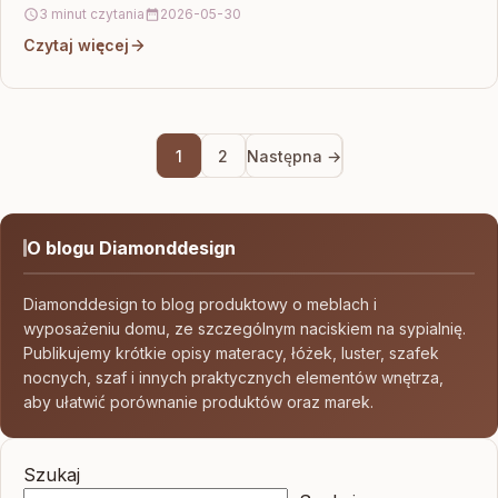
3 minut czytania
2026-05-30
Czytaj więcej
1
2
Następna →
O blogu Diamonddesign
Diamonddesign to blog produktowy o meblach i
wyposażeniu domu, ze szczególnym naciskiem na sypialnię.
Publikujemy krótkie opisy materacy, łóżek, luster, szafek
nocnych, szaf i innych praktycznych elementów wnętrza,
aby ułatwić porównanie produktów oraz marek.
Szukaj