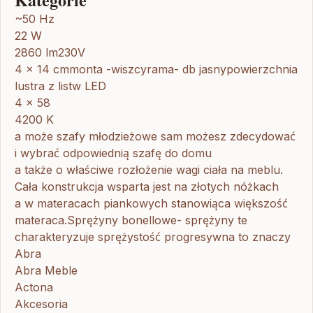
~50 Hz
22 W
2860 lm230V
4 x 14 cmmonta -wiszcyrama- db jasnypowierzchnia
lustra z listw LED
4 x 58
4200 K
a może szafy młodzieżowe sam możesz zdecydować
i wybrać odpowiednią szafę do domu
a także o właściwe rozłożenie wagi ciała na meblu.
Cała konstrukcja wsparta jest na złotych nóżkach
a w materacach piankowych stanowiąca większość
materaca.Sprężyny bonellowe- sprężyny te
charakteryzuje sprężystość progresywna to znaczy
Abra
Abra Meble
Actona
Akcesoria