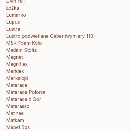
Livin Hill
Łóżka
Lumarko
Lupus
Lustra
Lustro podwietlane Geberitwymiary 118
M&K Foam Koło
Madam Stoltz
Magnat
Magniflex
Maridex
Markslojd
Materace
Materace Polonia
Materace z Gór
Materasso
Matinee
Matkam
Mebel Bos