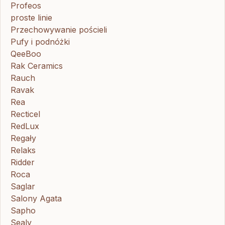
Profeos
proste linie
Przechowywanie pościeli
Pufy i podnóżki
QeeBoo
Rak Ceramics
Rauch
Ravak
Rea
Recticel
RedLux
Regały
Relaks
Ridder
Roca
Saglar
Salony Agata
Sapho
Sealy