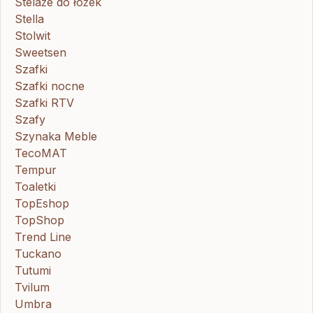
Stelaże do łóżek
Stella
Stolwit
Sweetsen
Szafki
Szafki nocne
Szafki RTV
Szafy
Szynaka Meble
TecoMAT
Tempur
Toaletki
TopEshop
TopShop
Trend Line
Tuckano
Tutumi
Tvilum
Umbra