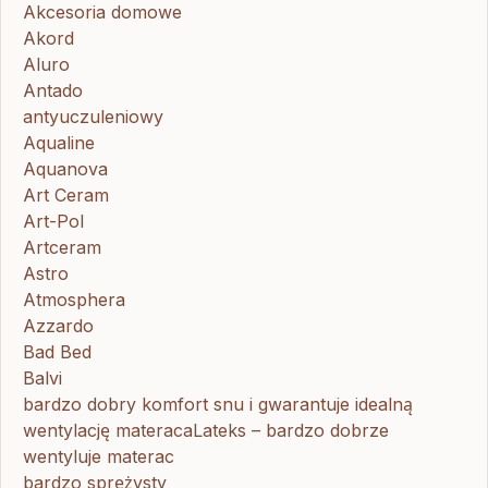
Akcesoria domowe
Akord
Aluro
Antado
antyuczuleniowy
Aqualine
Aquanova
Art Ceram
Art-Pol
Artceram
Astro
Atmosphera
Azzardo
Bad Bed
Balvi
bardzo dobry komfort snu i gwarantuje idealną
wentylację materacaLateks – bardzo dobrze
wentyluje materac
bardzo sprężysty