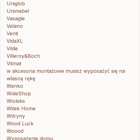
Uniglob
Unimebel
Vasagle
Velano
Venti
VidaXL
Vilde
Villeroy&Boch
Vitmat
w akcesoria montażowe musisz wyposażyć się na
własną rękę
Wenko
WideShop
Wioleks
Witek Home
Witryny
Wood Luck
Woood
Wyposażenie domu