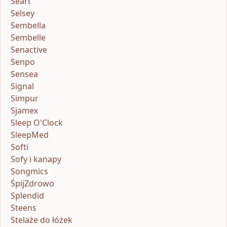
Seart
Selsey
Sembella
Sembelle
Senactive
Senpo
Sensea
Signal
Simpur
Sjamex
Sleep O'Clock
SleepMed
Softi
Sofy i kanapy
Songmics
ŚpijZdrowo
Splendid
Steens
Stelaże do łóżek