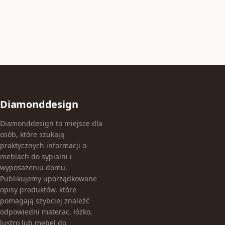
Diamonddesign
Diamonddesign to miejsce dla
osób, które szukają
praktycznych informacji o
meblach do sypialni i
wyposażeniu domu.
Publikujemy uporządkowane
opisy produktów, które
pomagają szybciej znaleźć
odpowiedni materac, łóżko,
lustro lub mebel do