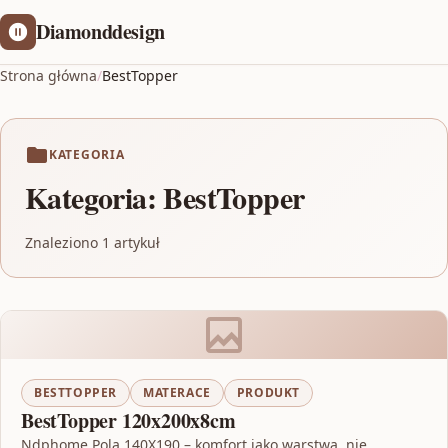
Diamonddesign
Strona główna
/
BestTopper
KATEGORIA
Kategoria:
BestTopper
Znaleziono 1 artykuł
BESTTOPPER
MATERACE
PRODUKT
BestTopper 120x200x8cm
Ndphome Pola 140X190 – komfort jako warstwa, nie