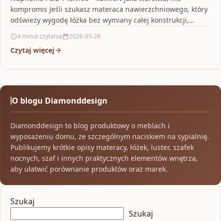
kompromis Jeśli szukasz materaca nawierzchniowego, który
odświeży wygodę łóżka bez wymiany całej konstrukcji,
model Ndphome Pola…
4 minut czytania
2026-05-26
Czytaj więcej
O blogu Diamonddesign
Diamonddesign to blog produktowy o meblach i
wyposażeniu domu, ze szczególnym naciskiem na sypialnię.
Publikujemy krótkie opisy materacy, łóżek, luster, szafek
nocnych, szaf i innych praktycznych elementów wnętrza,
aby ułatwić porównanie produktów oraz marek.
Szukaj
Szukaj