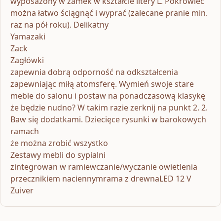
wyposażony w zamek w kształcie litery L. Pokrowiec
można łatwo ściągnąć i wyprać (zalecane pranie min.
raz na pół roku). Delikatny
Yamazaki
Zack
Zagłówki
zapewnia dobrą odporność na odkształcenia
zapewniając miłą atomsferę. Wymień swoje stare
meble do salonu i postaw na ponadczasową klasykę
że będzie nudno? W takim razie zerknij na punkt 2. 2.
Baw się dodatkami. Dziecięce rysunki w barokowych
ramach
że można zrobić wszystko
Zestawy mebli do sypialni
zintegrowan w ramiewczanie/wyczanie owietlenia
przecznikiem naciennymrama z drewnaLED 12 V
Zuiver