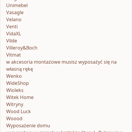
Unimebel
Vasagle
Velano
Venti
VidaXL
Vilde
Villeroy&Boch
Vitmat
w akcesoria montażowe musisz wyposażyć się na
własną rękę
Wenko
WideShop
Wioleks
Witek Home
Witryny
Wood Luck
Woood
Wyposażenie domu