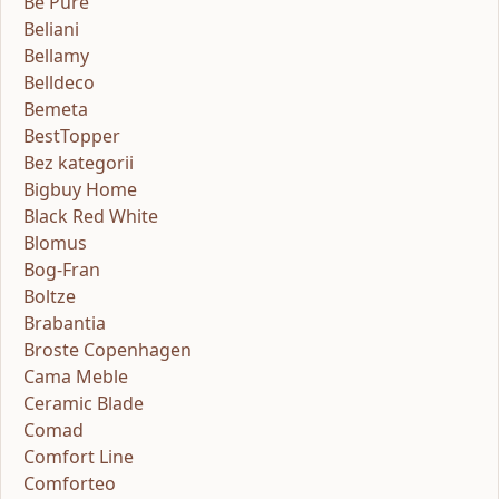
Be Pure
Beliani
Bellamy
Belldeco
Bemeta
BestTopper
Bez kategorii
Bigbuy Home
Black Red White
Blomus
Bog-Fran
Boltze
Brabantia
Broste Copenhagen
Cama Meble
Ceramic Blade
Comad
Comfort Line
Comforteo