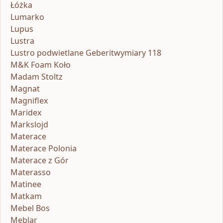
Łóżka
Lumarko
Lupus
Lustra
Lustro podwietlane Geberitwymiary 118
M&K Foam Koło
Madam Stoltz
Magnat
Magniflex
Maridex
Markslojd
Materace
Materace Polonia
Materace z Gór
Materasso
Matinee
Matkam
Mebel Bos
Meblar