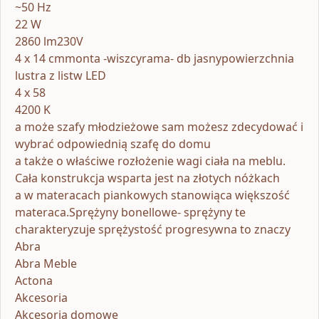
~50 Hz
22 W
2860 lm230V
4 x 14 cmmonta -wiszcyrama- db jasnypowierzchnia
lustra z listw LED
4 x 58
4200 K
a może szafy młodzieżowe sam możesz zdecydować i
wybrać odpowiednią szafę do domu
a także o właściwe rozłożenie wagi ciała na meblu.
Cała konstrukcja wsparta jest na złotych nóżkach
a w materacach piankowych stanowiąca większość
materaca.Sprężyny bonellowe- sprężyny te
charakteryzuje sprężystość progresywna to znaczy
Abra
Abra Meble
Actona
Akcesoria
Akcesoria domowe