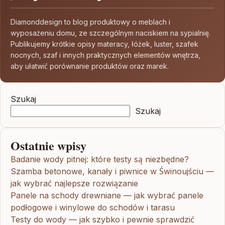
Diamonddesign to blog produktowy o meblach i
wyposażeniu domu, ze szczególnym naciskiem na sypialnię.
Publikujemy krótkie opisy materacy, łóżek, luster, szafek
nocnych, szaf i innych praktycznych elementów wnętrza,
aby ułatwić porównanie produktów oraz marek.
Szukaj
Szukaj
Ostatnie wpisy
Badanie wody pitnej: które testy są niezbędne?
Szamba betonowe, kanały i piwnice w Świnoujściu —
jak wybrać najlepsze rozwiązanie
Panele na schody drewniane — jak wybrać panele
podłogowe i winylowe do schodów i tarasu
Testy do wody — jak szybko i pewnie sprawdzić