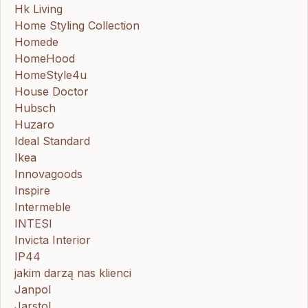
Hk Living
Home Styling Collection
Homede
HomeHood
HomeStyle4u
House Doctor
Hubsch
Huzaro
Ideal Standard
Ikea
Innovagoods
Inspire
Intermeble
INTESI
Invicta Interior
IP44
jakim darzą nas klienci
Janpol
Jarstol