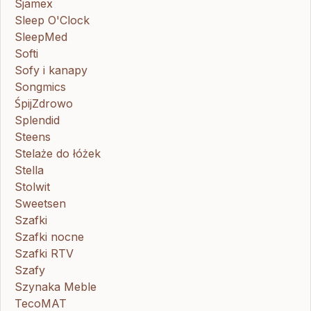
Sjamex
Sleep O'Clock
SleepMed
Softi
Sofy i kanapy
Songmics
ŚpijZdrowo
Splendid
Steens
Stelaże do łóżek
Stella
Stolwit
Sweetsen
Szafki
Szafki nocne
Szafki RTV
Szafy
Szynaka Meble
TecoMAT