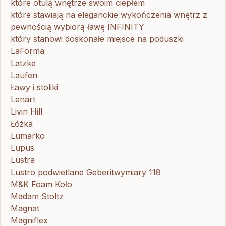
które otulą wnętrze swoim ciepłem
które stawiają na eleganckie wykończenia wnętrz z
pewnością wybiorą ławę INFINITY
który stanowi doskonałe miejsce na poduszki
LaForma
Latzke
Laufen
Ławy i stoliki
Lenart
Livin Hill
Łóżka
Lumarko
Lupus
Lustra
Lustro podwietlane Geberitwymiary 118
M&K Foam Koło
Madam Stoltz
Magnat
Magniflex