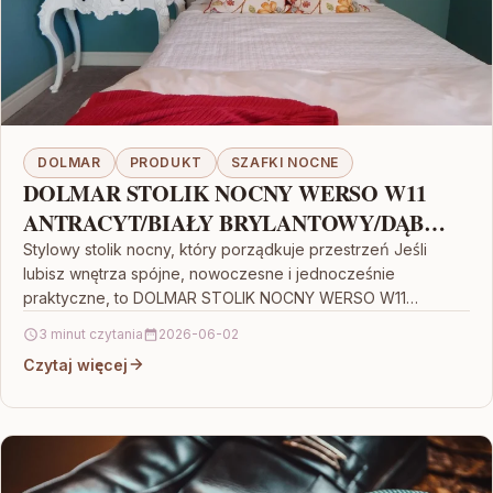
DOLMAR
PRODUKT
SZAFKI NOCNE
DOLMAR STOLIK NOCNY WERSO W11
ANTRACYT/BIAŁY BRYLANTOWY/DĄB
RIVIERA
Stylowy stolik nocny, który porządkuje przestrzeń Jeśli
lubisz wnętrza spójne, nowoczesne i jednocześnie
praktyczne, to DOLMAR STOLIK NOCNY WERSO W11
ANTRACYT/BIAŁY BRYLANTOWY/DĄB RIVIERA będzie…
3 minut czytania
2026-06-02
Czytaj więcej