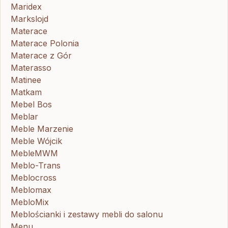
Maridex
Markslojd
Materace
Materace Polonia
Materace z Gór
Materasso
Matinee
Matkam
Mebel Bos
Meblar
Meble Marzenie
Meble Wójcik
MebleMWM
Meblo-Trans
Meblocross
Meblomax
MebloMix
Meblościanki i zestawy mebli do salonu
Menu