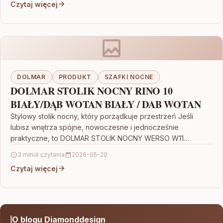
Czytaj więcej
DOLMAR
PRODUKT
SZAFKI NOCNE
DOLMAR STOLIK NOCNY RINO 10
BIAŁY/DĄB WOTAN BIAŁY / DAB WOTAN
Stylowy stolik nocny, który porządkuje przestrzeń Jeśli
lubisz wnętrza spójne, nowoczesne i jednocześnie
praktyczne, to DOLMAR STOLIK NOCNY WERSO W11
ANTRACYT/BIAŁY BRYLANTOWY/DĄB RIVIERA będzie…
3 minut czytania
2026-05-20
Czytaj więcej
O blogu Diamonddesign