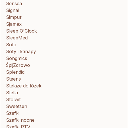
Sensea
Signal
Simpur
Sjamex
Sleep O'Clock
SleepMed
Softi
Sofy i kanapy
Songmics
ŚpijZdrowo
Splendid
Steens
Stelaże do łóżek
Stella
Stolwit
Sweetsen
Szafki
Szafki nocne
Szafki RTV