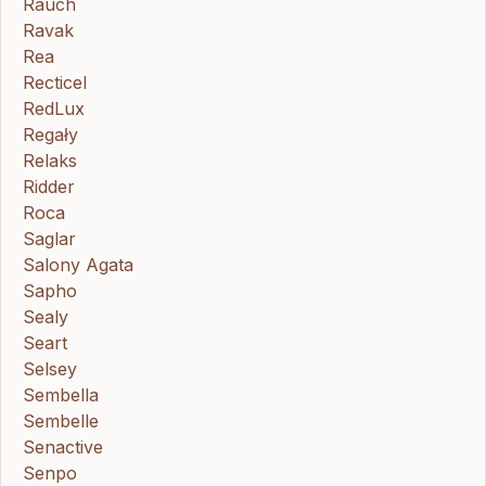
Rauch
Ravak
Rea
Recticel
RedLux
Regały
Relaks
Ridder
Roca
Saglar
Salony Agata
Sapho
Sealy
Seart
Selsey
Sembella
Sembelle
Senactive
Senpo