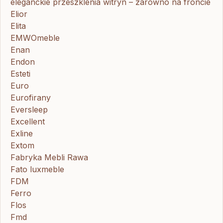
eleganckie przeszklenia witryn – zarówno na froncie
Elior
Elita
EMWOmeble
Enan
Endon
Esteti
Euro
Eurofirany
Eversleep
Excellent
Exline
Extom
Fabryka Mebli Rawa
Fato luxmeble
FDM
Ferro
Flos
Fmd