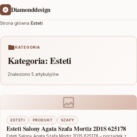
Diamonddesign
Strona główna
/
Esteti
KATEGORIA
Kategoria:
Esteti
Znaleziono 5 artykuły/ów
ESTETI
PRODUKT
SZAFY
Esteti Salony Agata Szafa Mortiz 2D1S 625178
Esteti Salony Agata Szafa Mortiz 2D1S 625178 – porządek z