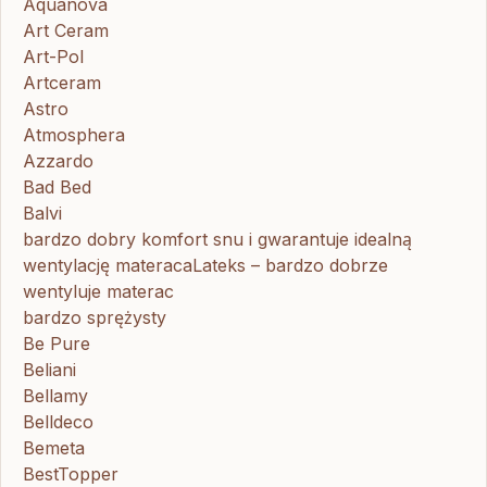
Aquanova
Art Ceram
Art-Pol
Artceram
Astro
Atmosphera
Azzardo
Bad Bed
Balvi
bardzo dobry komfort snu i gwarantuje idealną
wentylację materacaLateks – bardzo dobrze
wentyluje materac
bardzo sprężysty
Be Pure
Beliani
Bellamy
Belldeco
Bemeta
BestTopper