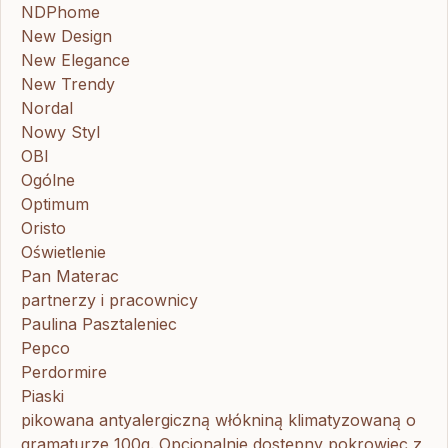
NDPhome
New Design
New Elegance
New Trendy
Nordal
Nowy Styl
OBI
Ogólne
Optimum
Oristo
Oświetlenie
Pan Materac
partnerzy i pracownicy
Paulina Pasztaleniec
Pepco
Perdormire
Piaski
pikowana antyalergiczną włókniną klimatyzowaną o
gramaturze 100g. Opcjonalnie dostępny pokrowiec z