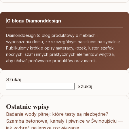
O blogu Diamonddesign
Diamonddesign to blog produktowy o meblach i
wyposażeniu domu, ze szczególnym naciskiem na sypialnię.
Publikujemy krótkie opisy materacy, łóżek, luster, szafek
nocnych, szaf i innych praktycznych elementów wnętrza,
aby ułatwić porównanie produktów oraz marek.
Szukaj
Szukaj
Ostatnie wpisy
Badanie wody pitnej: które testy są niezbędne?
Szamba betonowe, kanały i piwnice w Świnoujściu —
jak wybrać najlepsze rozwiązanie