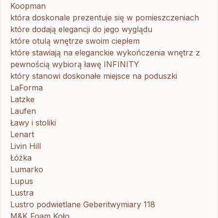
Koopman
która doskonale prezentuje się w pomieszczeniach
które dodają elegancji do jego wyglądu
które otulą wnętrze swoim ciepłem
które stawiają na eleganckie wykończenia wnętrz z
pewnością wybiorą ławę INFINITY
który stanowi doskonałe miejsce na poduszki
LaForma
Latzke
Laufen
Ławy i stoliki
Lenart
Livin Hill
Łóżka
Lumarko
Lupus
Lustra
Lustro podwietlane Geberitwymiary 118
M&K Foam Koło