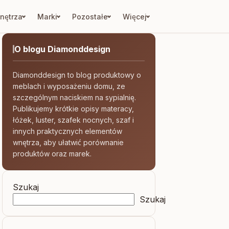
nętrza
Marki
Pozostałe
Więcej
O blogu Diamonddesign
Diamonddesign to blog produktowy o
meblach i wyposażeniu domu, ze
szczególnym naciskiem na sypialnię.
Publikujemy krótkie opisy materacy,
łóżek, luster, szafek nocnych, szaf i
innych praktycznych elementów
wnętrza, aby ułatwić porównanie
produktów oraz marek.
Szukaj
Szukaj