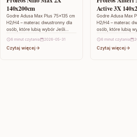
Profeos Nino Max 2X
Profeos Anteri 
140x200cm
Active 3X 140x
Godre Adusa Max Plus 75×135 cm
Godre Adusa Max P
H2/H4 – materac dwustronny dla
H2/H4 – materac dw
osób, które lubią wybór Jeśli
osób, które lubią w
szukasz materaca, który nie
szukasz materaca, k
6 minut czytania
2026-05-31
6 minut czytania
2
ogranicza Cię do jednej…
ogranicza Cię do j
Czytaj więcej
Czytaj więcej