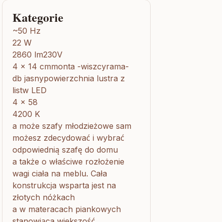
Kategorie
~50 Hz
22 W
2860 lm230V
4 x 14 cmmonta -wiszcyrama-
db jasnypowierzchnia lustra z
listw LED
4 x 58
4200 K
a może szafy młodzieżowe sam
możesz zdecydować i wybrać
odpowiednią szafę do domu
a także o właściwe rozłożenie
wagi ciała na meblu. Cała
konstrukcja wsparta jest na
złotych nóżkach
a w materacach piankowych
stanowiąca większość