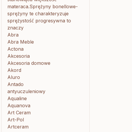
materaca.Sprężyny bonellowe-
sprężyny te charakteryzuje
sprężystość progresywna to
znaczy
Abra
Abra Meble
Actona
Akcesoria
Akcesoria domowe
Akord
Aluro
Antado
antyuczuleniowy
Aqualine
Aquanova
Art Ceram
Art-Pol
Artceram