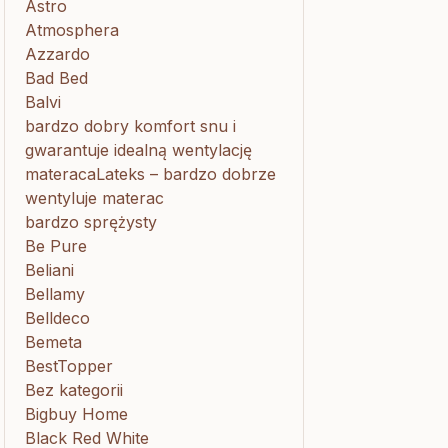
Astro
Atmosphera
Azzardo
Bad Bed
Balvi
bardzo dobry komfort snu i
gwarantuje idealną wentylację
materacaLateks – bardzo dobrze
wentyluje materac
bardzo sprężysty
Be Pure
Beliani
Bellamy
Belldeco
Bemeta
BestTopper
Bez kategorii
Bigbuy Home
Black Red White