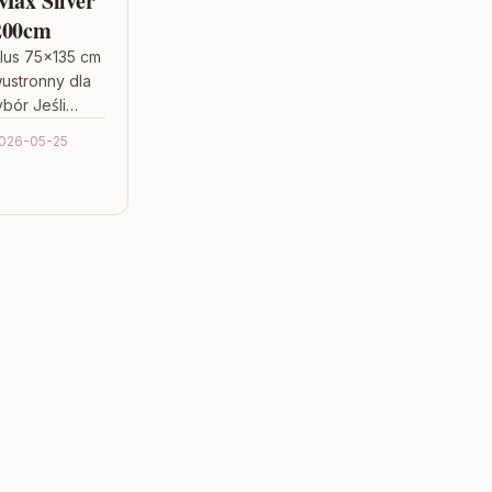
Max Silver
200cm
lus 75×135 cm
ustronny dla
ybór Jeśli
tóry nie
026-05-25
ednej…