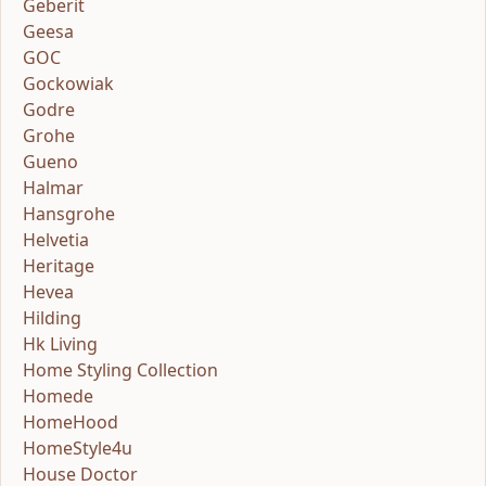
Geberit
Geesa
GOC
Gockowiak
Godre
Grohe
Gueno
Halmar
Hansgrohe
Helvetia
Heritage
Hevea
Hilding
Hk Living
Home Styling Collection
Homede
HomeHood
HomeStyle4u
House Doctor