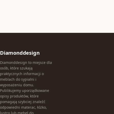
Diamonddesign
Diamonddesign to miejsce dla
osób, które szukają
praktycznych informacji o
meblach do sypialni i
wyposażeniu domu.
Publikujemy uporządkowane
opisy produktów, które
pomagają szybciej znaleźć
odpowiedni materac, łóżko,
lustro lub mebel do