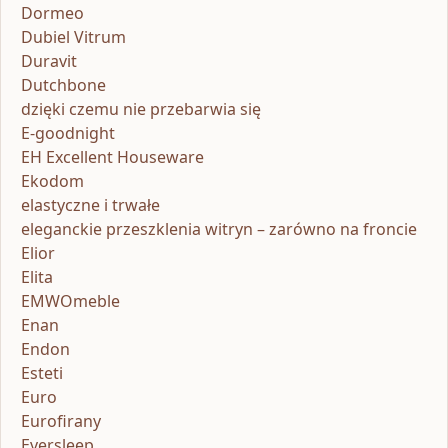
Dormeo
Dubiel Vitrum
Duravit
Dutchbone
dzięki czemu nie przebarwia się
E-goodnight
EH Excellent Houseware
Ekodom
elastyczne i trwałe
eleganckie przeszklenia witryn – zarówno na froncie
Elior
Elita
EMWOmeble
Enan
Endon
Esteti
Euro
Eurofirany
Eversleep