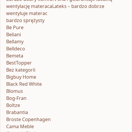
wentylację materacaLateks – bardzo dobrze
wentyluje materac
bardzo sprężysty
Be Pure
Beliani
Bellamy
Belldeco
Bemeta
BestTopper
Bez kategorii
Bigbuy Home
Black Red White
Blomus
Bog-Fran
Boltze
Brabantia
Broste Copenhagen
Cama Meble