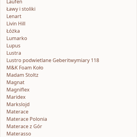
Laufen
Ławy i stoliki
Lenart
Livin Hill
Łóżka
Lumarko
Lupus
Lustra
Lustro podwietlane Geberitwymiary 118
M&K Foam Koło
Madam Stoltz
Magnat
Magniflex
Maridex
Markslojd
Materace
Materace Polonia
Materace z Gór
Materasso