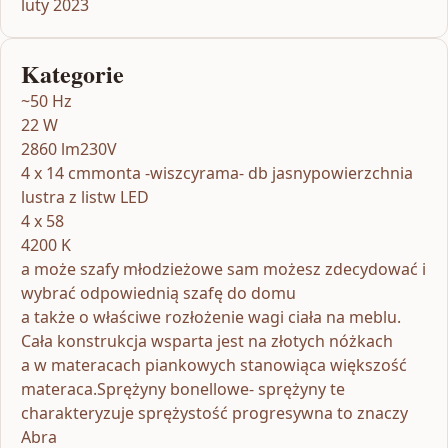
luty 2023
Kategorie
~50 Hz
22 W
2860 lm230V
4 x 14 cmmonta -wiszcyrama- db jasnypowierzchnia
lustra z listw LED
4 x 58
4200 K
a może szafy młodzieżowe sam możesz zdecydować i
wybrać odpowiednią szafę do domu
a także o właściwe rozłożenie wagi ciała na meblu.
Cała konstrukcja wsparta jest na złotych nóżkach
a w materacach piankowych stanowiąca większość
materaca.Sprężyny bonellowe- sprężyny te
charakteryzuje sprężystość progresywna to znaczy
Abra