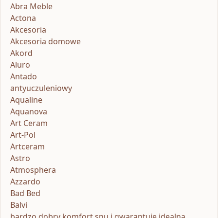
Abra Meble
Actona
Akcesoria
Akcesoria domowe
Akord
Aluro
Antado
antyuczuleniowy
Aqualine
Aquanova
Art Ceram
Art-Pol
Artceram
Astro
Atmosphera
Azzardo
Bad Bed
Balvi
bardzo dobry komfort snu i gwarantuje idealną