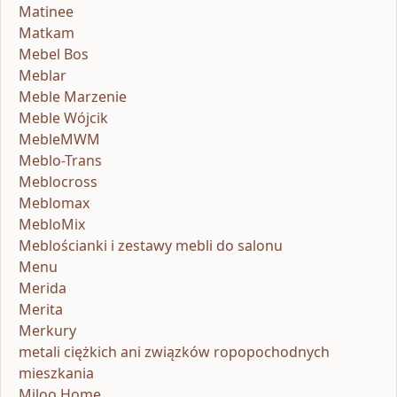
Matinee
Matkam
Mebel Bos
Meblar
Meble Marzenie
Meble Wójcik
MebleMWM
Meblo-Trans
Meblocross
Meblomax
MebloMix
Meblościanki i zestawy mebli do salonu
Menu
Merida
Merita
Merkury
metali ciężkich ani związków ropopochodnych
mieszkania
Miloo Home