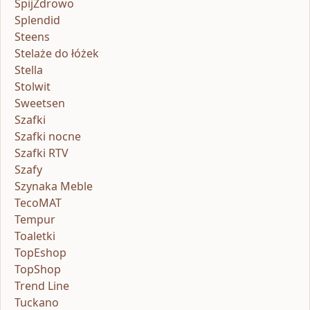
ŚpijZdrowo
Splendid
Steens
Stelaże do łóżek
Stella
Stolwit
Sweetsen
Szafki
Szafki nocne
Szafki RTV
Szafy
Szynaka Meble
TecoMAT
Tempur
Toaletki
TopEshop
TopShop
Trend Line
Tuckano