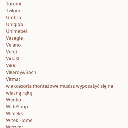
Tutumi
Tvilum
Umbra
Uniglob
Unimebel
Vasagle
Velano
Venti
VidaXL
Vilde
Villeroy&Boch
Vitmat
w akcesoria montażowe musisz wyposażyć się na
własną rękę
Wenko
WideShop
Wioleks
Witek Home
Witryny