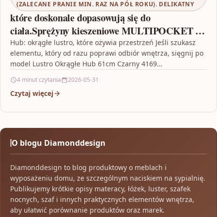
(ZALECANE PRANIE MIN. RAZ NA PÓŁ ROKU). DELIKATNY
które doskonale dopasowują się do
ciała.Sprężyny kieszeniowe MULTIPOCKET –
jest ich ponad 510 sztuk na m2 – zapewniają
Hub: okrągłe lustro, które ożywia przestrzeń Jeśli szukasz
elementu, który od razu poprawi odbiór wnętrza, sięgnij po
doskonałą elastyczność punktową.Budowa
model Lustro Okrągłe Hub 61cm Czarny 4169…
materaca pozwala na używanie go w łóżkach z
4 minut czytania
2026-05-31
regulowanym stelażem.Materac jednostronny –
Czytaj więcej
jedna strona materaca stanowi powierzchnię
użytkową.Materac jest hypoalergiczny z racji
tego zminimalizowane jest ryzyko wystąpienia
uczulenia
O blogu Diamonddesign
Diamonddesign to blog produktowy o meblach i
wyposażeniu domu, ze szczególnym naciskiem na sypialnię.
Publikujemy krótkie opisy materacy, łóżek, luster, szafek
nocnych, szaf i innych praktycznych elementów wnętrza,
aby ułatwić porównanie produktów oraz marek.