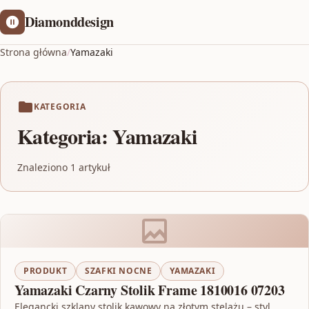
Diamonddesign
Strona główna
/
Yamazaki
KATEGORIA
Kategoria:
Yamazaki
Znaleziono 1 artykuł
PRODUKT
SZAFKI NOCNE
YAMAZAKI
Yamazaki Czarny Stolik Frame 1810016 07203
Elegancki szklany stolik kawowy na złotym stelażu – styl,