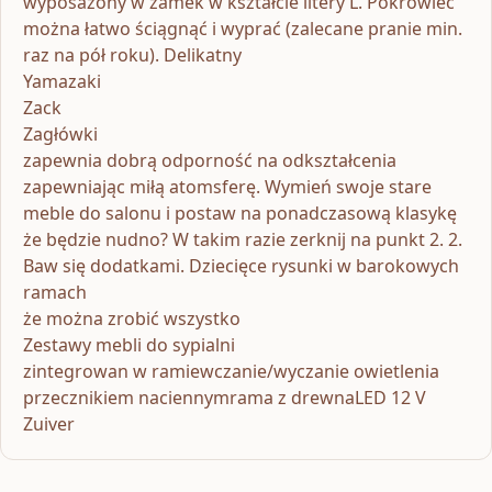
wyposażony w zamek w kształcie litery L. Pokrowiec
można łatwo ściągnąć i wyprać (zalecane pranie min.
raz na pół roku). Delikatny
Yamazaki
Zack
Zagłówki
zapewnia dobrą odporność na odkształcenia
zapewniając miłą atomsferę. Wymień swoje stare
meble do salonu i postaw na ponadczasową klasykę
że będzie nudno? W takim razie zerknij na punkt 2. 2.
Baw się dodatkami. Dziecięce rysunki w barokowych
ramach
że można zrobić wszystko
Zestawy mebli do sypialni
zintegrowan w ramiewczanie/wyczanie owietlenia
przecznikiem naciennymrama z drewnaLED 12 V
Zuiver