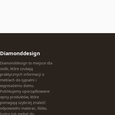
Diamonddesign
Diamonddesign to miejsce dla
osób, które szukają
praktycznych informacji o
meblach do sypialni i
wyposażeniu domu.
Publikujemy uporządkowane
opisy produktów, które
pomagają szybciej znaleźć
odpowiedni materac, łóżko,
lustro lub mebel do