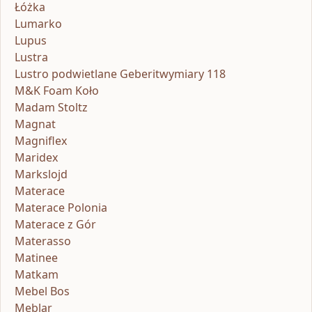
Łóżka
Lumarko
Lupus
Lustra
Lustro podwietlane Geberitwymiary 118
M&K Foam Koło
Madam Stoltz
Magnat
Magniflex
Maridex
Markslojd
Materace
Materace Polonia
Materace z Gór
Materasso
Matinee
Matkam
Mebel Bos
Meblar