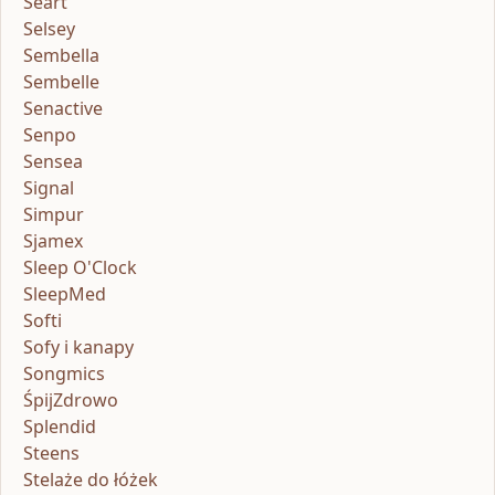
Seart
Selsey
Sembella
Sembelle
Senactive
Senpo
Sensea
Signal
Simpur
Sjamex
Sleep O'Clock
SleepMed
Softi
Sofy i kanapy
Songmics
ŚpijZdrowo
Splendid
Steens
Stelaże do łóżek