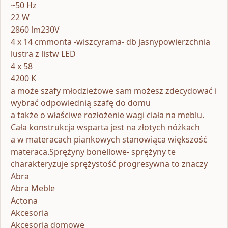
~50 Hz
22 W
2860 lm230V
4 x 14 cmmonta -wiszcyrama- db jasnypowierzchnia
lustra z listw LED
4 x 58
4200 K
a może szafy młodzieżowe sam możesz zdecydować i
wybrać odpowiednią szafę do domu
a także o właściwe rozłożenie wagi ciała na meblu.
Cała konstrukcja wsparta jest na złotych nóżkach
a w materacach piankowych stanowiąca większość
materaca.Sprężyny bonellowe- sprężyny te
charakteryzuje sprężystość progresywna to znaczy
Abra
Abra Meble
Actona
Akcesoria
Akcesoria domowe