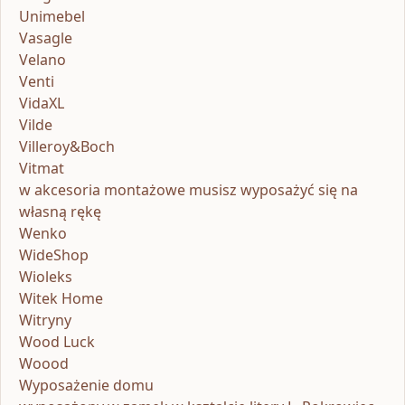
Unimebel
Vasagle
Velano
Venti
VidaXL
Vilde
Villeroy&Boch
Vitmat
w akcesoria montażowe musisz wyposażyć się na
własną rękę
Wenko
WideShop
Wioleks
Witek Home
Witryny
Wood Luck
Woood
Wyposażenie domu