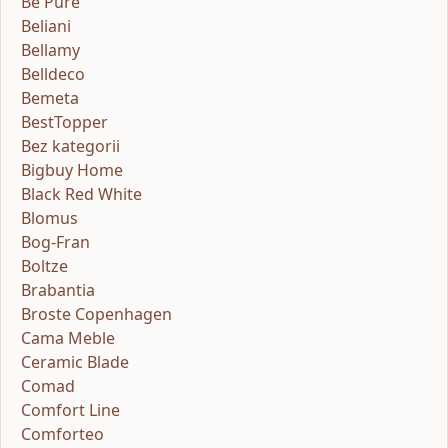
Be Pure
Beliani
Bellamy
Belldeco
Bemeta
BestTopper
Bez kategorii
Bigbuy Home
Black Red White
Blomus
Bog-Fran
Boltze
Brabantia
Broste Copenhagen
Cama Meble
Ceramic Blade
Comad
Comfort Line
Comforteo