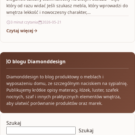
który od razu widać Jeśli szukasz mebla, który wprowadzi do
wnętrza lekkość i nowoczesny charakter,…
3 minut czytania
2026-05-21
Czytaj więcej
O blogu Diamonddesign
Diamonddesign to blog produktowy o meblach i
wyposażeniu domu, ze szczególnym naciskiem na sypialnię.
Publikujemy krótkie opisy materacy, łóżek, luster, szafek
nocnych, szaf i innych praktycznych elementów wnętrza,
aby ułatwić porównanie produktów oraz marek.
Szukaj
Szukaj