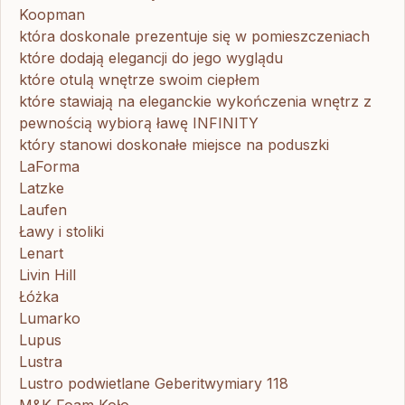
Koopman
która doskonale prezentuje się w pomieszczeniach
które dodają elegancji do jego wyglądu
które otulą wnętrze swoim ciepłem
które stawiają na eleganckie wykończenia wnętrz z
pewnością wybiorą ławę INFINITY
który stanowi doskonałe miejsce na poduszki
LaForma
Latzke
Laufen
Ławy i stoliki
Lenart
Livin Hill
Łóżka
Lumarko
Lupus
Lustra
Lustro podwietlane Geberitwymiary 118
M&K Foam Koło