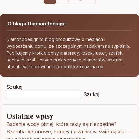
O blogu Diamonddesign
Diamonddesign to blog produktowy o meblach i
wyposażeniu domu, ze szczególnym naciskiem na sypialnię.
Publikujemy krótkie opisy materacy, łóżek, luster, szafek
nocnych, szaf i innych praktycznych elementów wnętrza,
aby ułatwić porównanie produktów oraz marek.
Szukaj
Szukaj
Ostatnie wpisy
Badanie wody pitnej: które testy są niezbędne?
Szamba betonowe, kanały i piwnice w Świnoujściu —
jak wybrać najlepsze rozwiązanie