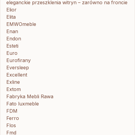
eleganckie przeszklenia witryn – zarówno na froncie
Elior
Elita
EMWOmeble
Enan
Endon
Esteti
Euro
Eurofirany
Eversleep
Excellent
Exline
Extom
Fabryka Mebli Rawa
Fato luxmeble
FDM
Ferro
Flos
Fmd