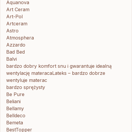
Aquanova
Art Ceram
Art-Pol
Artceram
Astro
Atmosphera
Azzardo
Bad Bed
Balvi
bardzo dobry komfort snu i gwarantuje idealną
wentylację materacaLateks – bardzo dobrze
wentyluje materac
bardzo sprężysty
Be Pure
Beliani
Bellamy
Belldeco
Bemeta
BestTopper