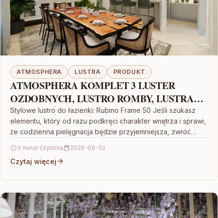
ATMOSPHERA
LUSTRA
PRODUKT
ATMOSPHERA KOMPLET 3 LUSTER
OZDOBNYCH, LUSTRO ROMBY, LUSTRA
DEKORACYJNE, LUSTRA NA ŚCIANĘ,
Stylowe lustro do łazienki: Rubino Frame 50 Jeśli szukasz
elementu, który od razu podkręci charakter wnętrza i sprawi,
LUSTRO W RAMIE, LUSTRA WISZĄCE,
że codzienna pielęgnacja będzie przyjemniejsza, zwróć…
NOWOCZESNE LUSTRA
3 minut czytania
2026-06-02
Czytaj więcej