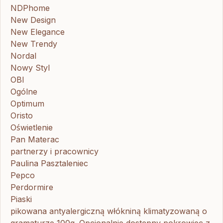
NDPhome
New Design
New Elegance
New Trendy
Nordal
Nowy Styl
OBI
Ogólne
Optimum
Oristo
Oświetlenie
Pan Materac
partnerzy i pracownicy
Paulina Pasztaleniec
Pepco
Perdormire
Piaski
pikowana antyalergiczną włókniną klimatyzowaną o
gramaturze 100g. Opcjonalnie dostępny pokrowiec z