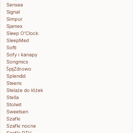
Sensea
Signal
Simpur
Sjamex
Sleep O'Clock
SleepMed
Softi
Sofy i kanapy
Songmics
ŚpijZdrowo
Splendid
Steens
Stelaże do łóżek
Stella
Stolwit
Sweetsen
Szafki
Szafki nocne
Szafki RTV