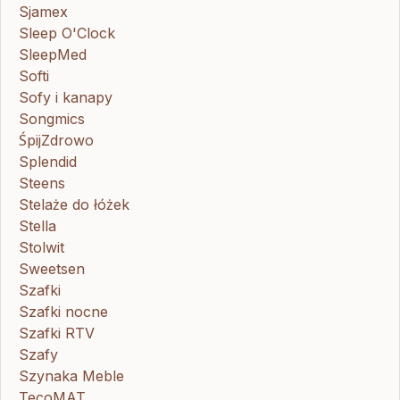
Sjamex
Sleep O'Clock
SleepMed
Softi
Sofy i kanapy
Songmics
ŚpijZdrowo
Splendid
Steens
Stelaże do łóżek
Stella
Stolwit
Sweetsen
Szafki
Szafki nocne
Szafki RTV
Szafy
Szynaka Meble
TecoMAT