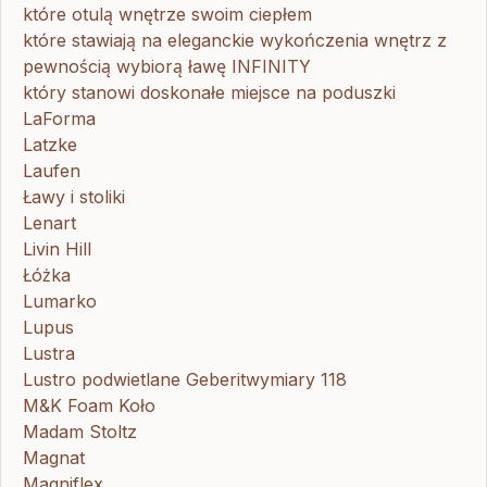
które otulą wnętrze swoim ciepłem
które stawiają na eleganckie wykończenia wnętrz z
pewnością wybiorą ławę INFINITY
który stanowi doskonałe miejsce na poduszki
LaForma
Latzke
Laufen
Ławy i stoliki
Lenart
Livin Hill
Łóżka
Lumarko
Lupus
Lustra
Lustro podwietlane Geberitwymiary 118
M&K Foam Koło
Madam Stoltz
Magnat
Magniflex