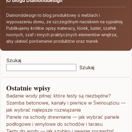
O blogu Diamonddesign
Diamonddesign to blog produktowy o meblach i
wyposażeniu domu, ze szczególnym naciskiem na sypialnię.
Publikujemy krótkie opisy materacy, łóżek, luster, szafek
nocnych, szaf i innych praktycznych elementów wnętrza,
aby ułatwić porównanie produktów oraz marek.
Szukaj
Szukaj
Ostatnie wpisy
Badanie wody pitnej: które testy są niezbędne?
Szamba betonowe, kanały i piwnice w Świnoujściu —
jak wybrać najlepsze rozwiązanie
Panele na schody drewniane — jak wybrać panele
podłogowe i winylowe do schodów i tarasu
Testy do wody — jak szybko i pewnie sprawdzić