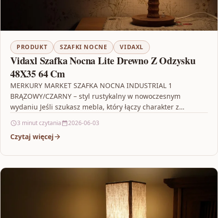
PRODUKT
SZAFKI NOCNE
VIDAXL
Vidaxl Szafka Nocna Lite Drewno Z Odzysku
48X35 64 Cm
MERKURY MARKET SZAFKA NOCNA INDUSTRIAL 1
BRĄZOWY/CZARNY – styl rustykalny w nowoczesnym
wydaniu Jeśli szukasz mebla, który łączy charakter z
codzienną funkcjonalnością, MERKURY MARKET…
3 minut czytania
2026-06-03
Czytaj więcej