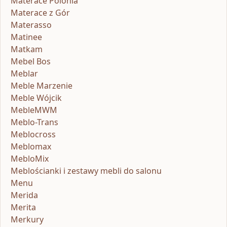
Materace Polonia
Materace z Gór
Materasso
Matinee
Matkam
Mebel Bos
Meblar
Meble Marzenie
Meble Wójcik
MebleMWM
Meblo-Trans
Meblocross
Meblomax
MebloMix
Meblościanki i zestawy mebli do salonu
Menu
Merida
Merita
Merkury