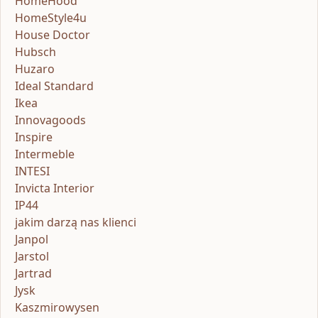
HomeHood
HomeStyle4u
House Doctor
Hubsch
Huzaro
Ideal Standard
Ikea
Innovagoods
Inspire
Intermeble
INTESI
Invicta Interior
IP44
jakim darzą nas klienci
Janpol
Jarstol
Jartrad
Jysk
Kaszmirowysen