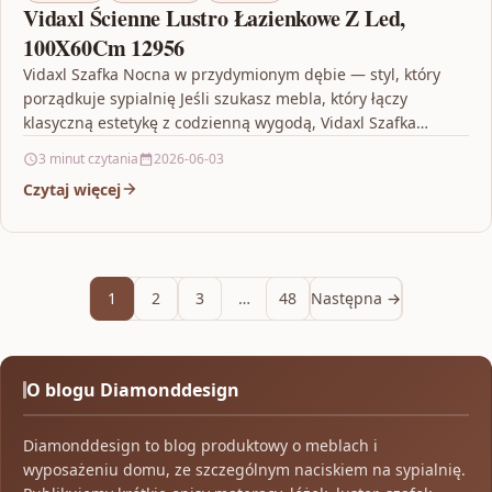
Vidaxl Ścienne Lustro Łazienkowe Z Led,
100X60Cm 12956
Vidaxl Szafka Nocna w przydymionym dębie — styl, który
porządkuje sypialnię Jeśli szukasz mebla, który łączy
klasyczną estetykę z codzienną wygodą, Vidaxl Szafka
Nocna,…
3 minut czytania
2026-06-03
Czytaj więcej
1
2
3
…
48
Następna →
O blogu Diamonddesign
Diamonddesign to blog produktowy o meblach i
wyposażeniu domu, ze szczególnym naciskiem na sypialnię.