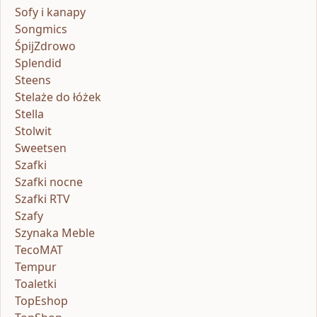
Sofy i kanapy
Songmics
ŚpijZdrowo
Splendid
Steens
Stelaże do łóżek
Stella
Stolwit
Sweetsen
Szafki
Szafki nocne
Szafki RTV
Szafy
Szynaka Meble
TecoMAT
Tempur
Toaletki
TopEshop