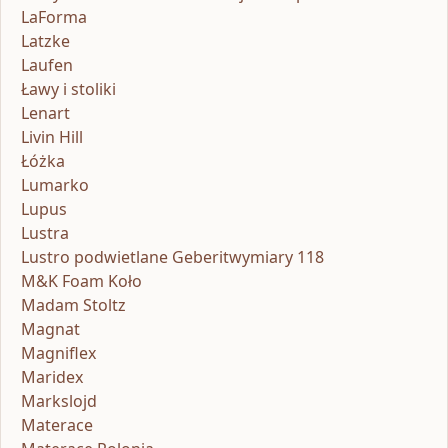
LaForma
Latzke
Laufen
Ławy i stoliki
Lenart
Livin Hill
Łóżka
Lumarko
Lupus
Lustra
Lustro podwietlane Geberitwymiary 118
M&K Foam Koło
Madam Stoltz
Magnat
Magniflex
Maridex
Markslojd
Materace