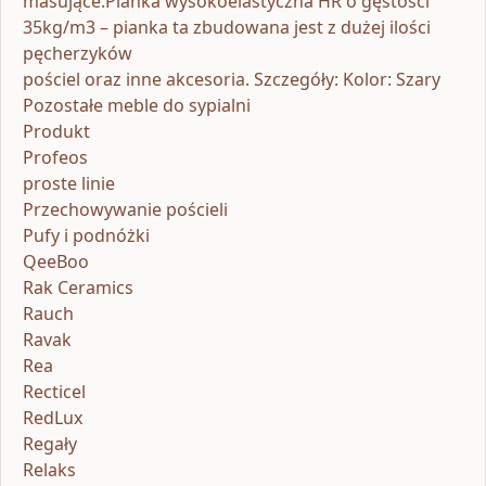
masujące.Pianka wysokoelastyczna HR o gęstości
35kg/m3 – pianka ta zbudowana jest z dużej ilości
pęcherzyków
pościel oraz inne akcesoria. Szczegóły: Kolor: Szary
Pozostałe meble do sypialni
Produkt
Profeos
proste linie
Przechowywanie pościeli
Pufy i podnóżki
QeeBoo
Rak Ceramics
Rauch
Ravak
Rea
Recticel
RedLux
Regały
Relaks