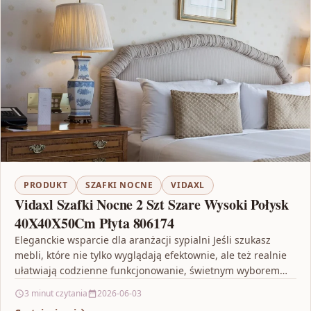
PRODUKT
SZAFKI NOCNE
VIDAXL
Vidaxl Szafki Nocne 2 Szt Szare Wysoki Połysk
40X40X50Cm Płyta 806174
Eleganckie wsparcie dla aranżacji sypialni Jeśli szukasz
mebli, które nie tylko wyglądają efektownie, ale też realnie
ułatwiają codzienne funkcjonowanie, świetnym wyborem
będą Vidaxl Szafki…
3 minut czytania
2026-06-03