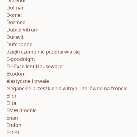
Ditrendi
Dolmar
Domel
Dormeo
Dubiel Vitrum
Duravit
Dutchbone
dzięki czemu nie przebarwia się
E-goodnight
EH Excellent Houseware
Ekodom
elastyczne i trwałe
eleganckie przeszklenia witryn – zarówno na froncie
Elior
Elita
EMWOmeble
Enan
Endon
Esteti