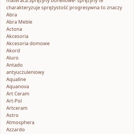
materaca.Sprężyny bonellowe- sprężyny te
charakteryzuje sprężystość progresywna to znaczy
Abra
Abra Meble
Actona
Akcesoria
Akcesoria domowe
Akord
Aluro
Antado
antyuczuleniowy
Aqualine
Aquanova
Art Ceram
Art-Pol
Artceram
Astro
Atmosphera
Azzardo