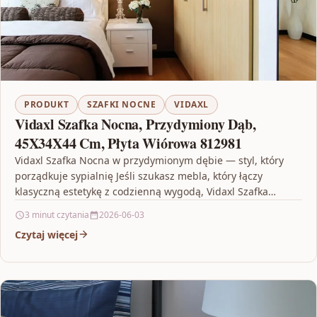
PRODUKT
SZAFKI NOCNE
VIDAXL
Vidaxl Szafka Nocna, Przydymiony Dąb,
45X34X44 Cm, Płyta Wiórowa 812981
Vidaxl Szafka Nocna w przydymionym dębie — styl, który
porządkuje sypialnię Jeśli szukasz mebla, który łączy
klasyczną estetykę z codzienną wygodą, Vidaxl Szafka
Nocna,…
3 minut czytania
2026-06-03
Czytaj więcej