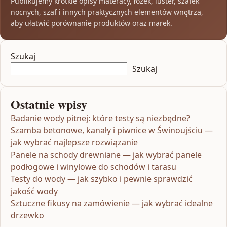
Publikujemy krótkie opisy materacy, łóżek, luster, szafek
nocnych, szaf i innych praktycznych elementów wnętrza,
aby ułatwić porównanie produktów oraz marek.
Szukaj
Szukaj
Ostatnie wpisy
Badanie wody pitnej: które testy są niezbędne?
Szamba betonowe, kanały i piwnice w Świnoujściu —
jak wybrać najlepsze rozwiązanie
Panele na schody drewniane — jak wybrać panele
podłogowe i winylowe do schodów i tarasu
Testy do wody — jak szybko i pewnie sprawdzić
jakość wody
Sztuczne fikusy na zamówienie — jak wybrać idealne
drzewko