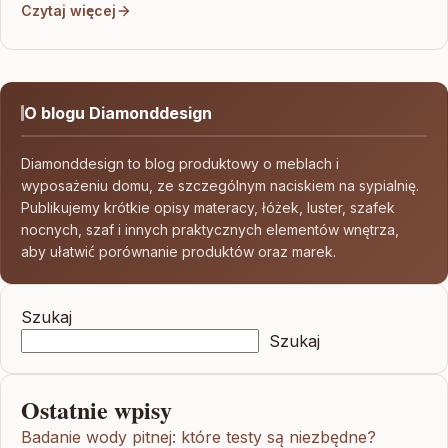
Czytaj więcej
O blogu Diamonddesign
Diamonddesign to blog produktowy o meblach i
wyposażeniu domu, ze szczególnym naciskiem na sypialnię.
Publikujemy krótkie opisy materacy, łóżek, luster, szafek
nocnych, szaf i innych praktycznych elementów wnętrza,
aby ułatwić porównanie produktów oraz marek.
Szukaj
Szukaj
Ostatnie wpisy
Badanie wody pitnej: które testy są niezbędne?