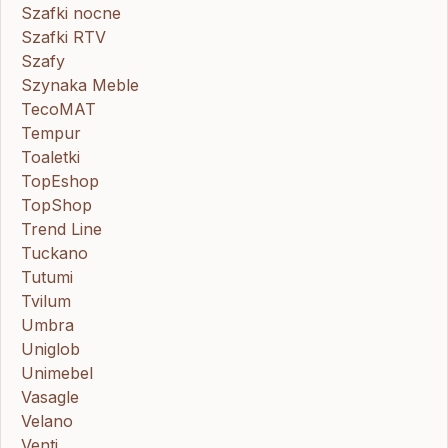
Szafki nocne
Szafki RTV
Szafy
Szynaka Meble
TecoMAT
Tempur
Toaletki
TopEshop
TopShop
Trend Line
Tuckano
Tutumi
Tvilum
Umbra
Uniglob
Unimebel
Vasagle
Velano
Venti