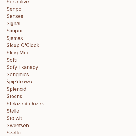
Senactive
Senpo
Sensea
Signal
Simpur
Sjamex
Sleep O'Clock
SleepMed
Softi
Sofy i kanapy
Songmics
ŚpijZdrowo
Splendid
Steens
Stelaże do łóżek
Stella
Stolwit
Sweetsen
Szafki