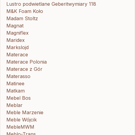
Lustro podwietlane Geberitwymiary 118
M&K Foam Koło
Madam Stoltz
Magnat
Magniflex
Maridex
Markslojd
Materace
Materace Polonia
Materace z Gór
Materasso
Matinee
Matkam
Mebel Bos
Meblar
Meble Marzenie
Meble Wójcik
MebleMWM
Meblo-Trans