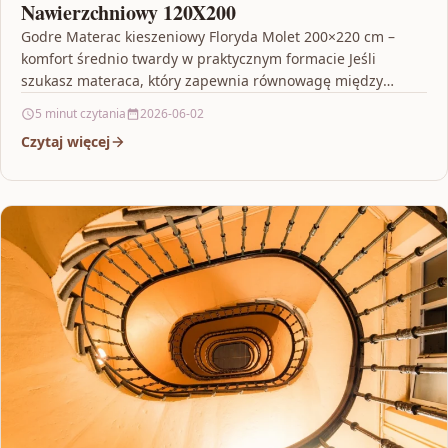
Nawierzchniowy 120X200
Godre Materac kieszeniowy Floryda Molet 200×220 cm –
komfort średnio twardy w praktycznym formacie Jeśli
szukasz materaca, który zapewnia równowagę między
sprężystością a podparciem,…
5 minut czytania
2026-06-02
Czytaj więcej