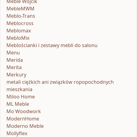
Meble Wójcik
MebleMWM
Meblo-Trans
Meblocross
Meblomax
MebloMix
Meblościanki i zestawy mebli do salonu
Menu
Merida
Merita
Merkury
metali ciężkich ani związków ropopochodnych
mieszkania
Miloo Home
ML Meble
Mo Woodwork
ModernHome
Moderno Meble
Mollyflex