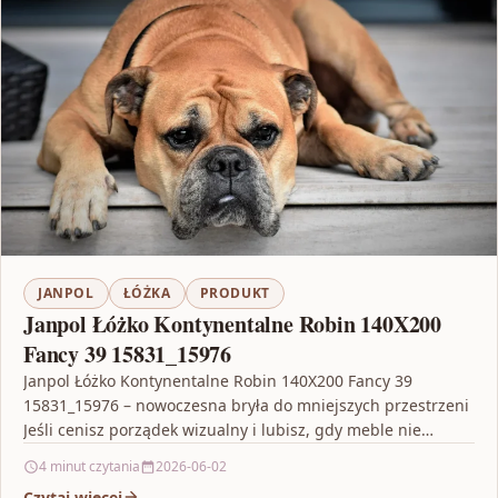
JANPOL
ŁÓŻKA
PRODUKT
Janpol Łóżko Kontynentalne Robin 140X200
Fancy 39 15831_15976
Janpol Łóżko Kontynentalne Robin 140X200 Fancy 39
15831_15976 – nowoczesna bryła do mniejszych przestrzeni
Jeśli cenisz porządek wizualny i lubisz, gdy meble nie
dominują…
4 minut czytania
2026-06-02
Czytaj więcej