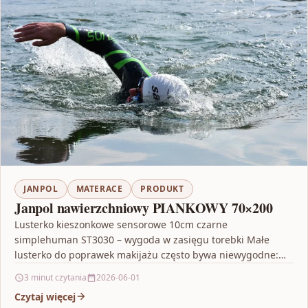
JANPOL
MATERACE
PRODUKT
Janpol nawierzchniowy PIANKOWY 70×200
Lusterko kieszonkowe sensorowe 10cm czarne
simplehuman ST3030 – wygoda w zasięgu torebki Małe
lusterko do poprawek makijażu często bywa niewygodne:
albo jest za małe,…
3 minut czytania
2026-06-01
Czytaj więcej