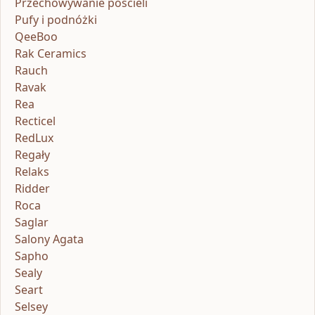
Przechowywanie pościeli
Pufy i podnóżki
QeeBoo
Rak Ceramics
Rauch
Ravak
Rea
Recticel
RedLux
Regały
Relaks
Ridder
Roca
Saglar
Salony Agata
Sapho
Sealy
Seart
Selsey