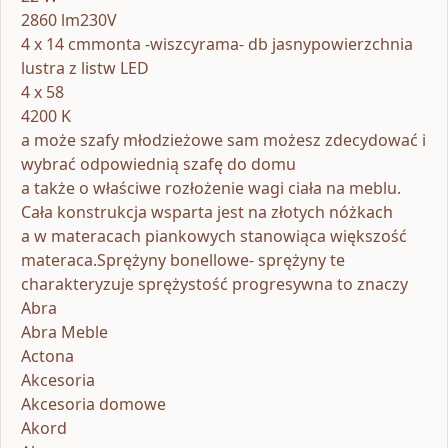
2860 lm230V
4 x 14 cmmonta -wiszcyrama- db jasnypowierzchnia
lustra z listw LED
4 x 58
4200 K
a może szafy młodzieżowe sam możesz zdecydować i
wybrać odpowiednią szafę do domu
a także o właściwe rozłożenie wagi ciała na meblu.
Cała konstrukcja wsparta jest na złotych nóżkach
a w materacach piankowych stanowiąca większość
materaca.Sprężyny bonellowe- sprężyny te
charakteryzuje sprężystość progresywna to znaczy
Abra
Abra Meble
Actona
Akcesoria
Akcesoria domowe
Akord