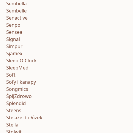
Sembella
Sembelle
Senactive
Senpo
Sensea
Signal
Simpur
Sjamex
Sleep O'Clock
SleepMed
Softi
Sofy i kanapy
Songmics
ŚpijZdrowo
Splendid
Steens
Stelaże do łóżek
Stella
Stolwit