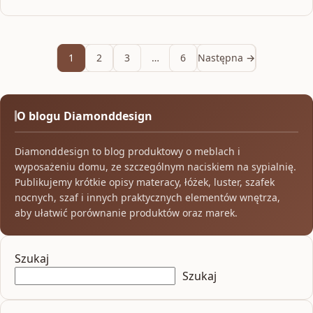
1
2
3
…
6
Następna →
O blogu Diamonddesign
Diamonddesign to blog produktowy o meblach i
wyposażeniu domu, ze szczególnym naciskiem na sypialnię.
Publikujemy krótkie opisy materacy, łóżek, luster, szafek
nocnych, szaf i innych praktycznych elementów wnętrza,
aby ułatwić porównanie produktów oraz marek.
Szukaj
Szukaj