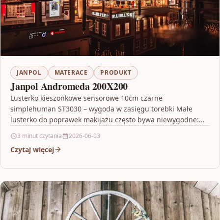
JANPOL
MATERACE
PRODUKT
Janpol Andromeda 200X200
Lusterko kieszonkowe sensorowe 10cm czarne
simplehuman ST3030 – wygoda w zasięgu torebki Małe
lusterko do poprawek makijażu często bywa niewygodne:
albo jest za małe,…
3 minut czytania
2026-06-03
Czytaj więcej