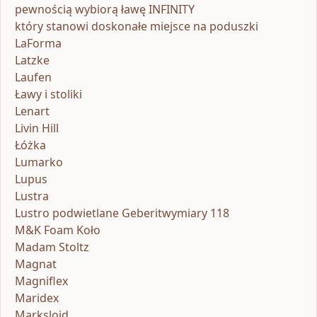
pewnością wybiorą ławę INFINITY
który stanowi doskonałe miejsce na poduszki
LaForma
Latzke
Laufen
Ławy i stoliki
Lenart
Livin Hill
Łóżka
Lumarko
Lupus
Lustra
Lustro podwietlane Geberitwymiary 118
M&K Foam Koło
Madam Stoltz
Magnat
Magniflex
Maridex
Markslojd