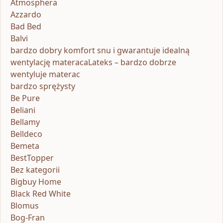
Atmosphera
Azzardo
Bad Bed
Balvi
bardzo dobry komfort snu i gwarantuje idealną
wentylację materacaLateks – bardzo dobrze
wentyluje materac
bardzo sprężysty
Be Pure
Beliani
Bellamy
Belldeco
Bemeta
BestTopper
Bez kategorii
Bigbuy Home
Black Red White
Blomus
Bog-Fran