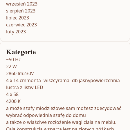
wrzesień 2023
sierpień 2023
lipiec 2023
czerwiec 2023
luty 2023
Kategorie
~50 Hz
22 W
2860 lm230V
4 x 14 cmmonta -wiszcyrama- db jasnypowierzchnia
lustra z listw LED
4 x 58
4200 K
a może szafy młodzieżowe sam możesz zdecydować i
wybrać odpowiednią szafę do domu
a także o właściwe rozłożenie wagi ciała na meblu.
Cała konstrukcja wsparta jest na złotych nóżkach