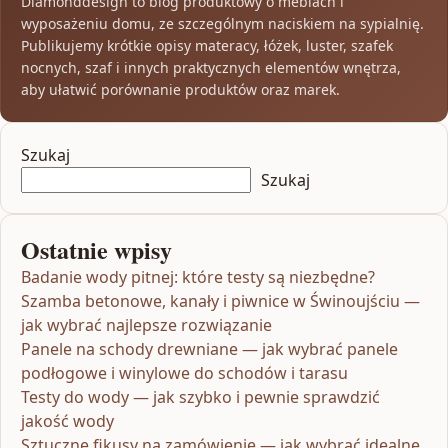
Diamonddesign to blog produktowy o meblach i
wyposażeniu domu, ze szczególnym naciskiem na sypialnię.
Publikujemy krótkie opisy materacy, łóżek, luster, szafek
nocnych, szaf i innych praktycznych elementów wnętrza,
aby ułatwić porównanie produktów oraz marek.
Szukaj
Szukaj
Ostatnie wpisy
Badanie wody pitnej: które testy są niezbędne?
Szamba betonowe, kanały i piwnice w Świnoujściu —
jak wybrać najlepsze rozwiązanie
Panele na schody drewniane — jak wybrać panele
podłogowe i winylowe do schodów i tarasu
Testy do wody — jak szybko i pewnie sprawdzić
jakość wody
Sztuczne fikusy na zamówienie — jak wybrać idealne