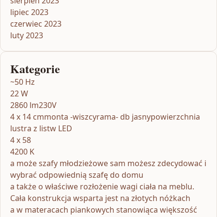
sierpień 2023
lipiec 2023
czerwiec 2023
luty 2023
Kategorie
~50 Hz
22 W
2860 lm230V
4 x 14 cmmonta -wiszcyrama- db jasnypowierzchnia
lustra z listw LED
4 x 58
4200 K
a może szafy młodzieżowe sam możesz zdecydować i
wybrać odpowiednią szafę do domu
a także o właściwe rozłożenie wagi ciała na meblu.
Cała konstrukcja wsparta jest na złotych nóżkach
a w materacach piankowych stanowiąca większość