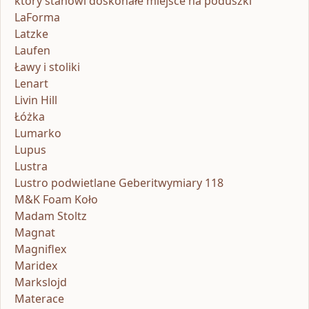
który stanowi doskonałe miejsce na poduszki
LaForma
Latzke
Laufen
Ławy i stoliki
Lenart
Livin Hill
Łóżka
Lumarko
Lupus
Lustra
Lustro podwietlane Geberitwymiary 118
M&K Foam Koło
Madam Stoltz
Magnat
Magniflex
Maridex
Markslojd
Materace