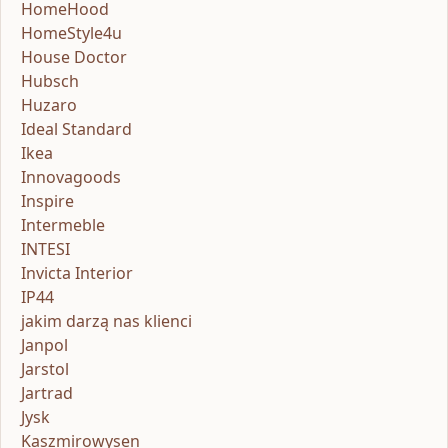
HomeHood
HomeStyle4u
House Doctor
Hubsch
Huzaro
Ideal Standard
Ikea
Innovagoods
Inspire
Intermeble
INTESI
Invicta Interior
IP44
jakim darzą nas klienci
Janpol
Jarstol
Jartrad
Jysk
Kaszmirowysen