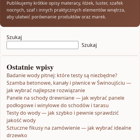
Publikujemy krótkie opisy materacy, łóżek, luster, szafek
nocnych, szaf i innych praktycznych elementów wnętrza,
aby ułatwić porównanie produktów oraz marek.
Szukaj
Szukaj
Ostatnie wpisy
Badanie wody pitnej: które testy są niezbędne?
Szamba betonowe, kanały i piwnice w Świnoujściu —
jak wybrać najlepsze rozwiązanie
Panele na schody drewniane — jak wybrać panele
podłogowe i winylowe do schodów i tarasu
Testy do wody — jak szybko i pewnie sprawdzić
jakość wody
Sztuczne fikusy na zamówienie — jak wybrać idealne
drzewko