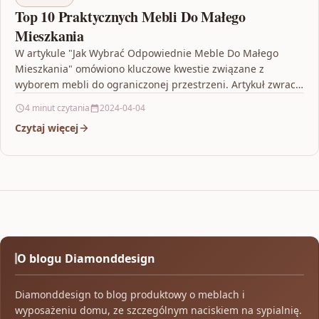
Top 10 Praktycznych Mebli Do Małego
Mieszkania
W artykule "Jak Wybrać Odpowiednie Meble Do Małego
Mieszkania" omówiono kluczowe kwestie związane z
wyborem mebli do ograniczonej przestrzeni. Artykuł zwraca
uwagę na konieczność…
4 minut czytania
2024-04-04
Czytaj więcej
O blogu Diamonddesign
Diamonddesign to blog produktowy o meblach i
wyposażeniu domu, ze szczególnym naciskiem na sypialnię.