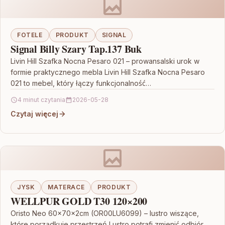
FOTELE
PRODUKT
SIGNAL
Signal Billy Szary Tap.137 Buk
Livin Hill Szafka Nocna Pesaro 021 – prowansalski urok w
formie praktycznego mebla Livin Hill Szafka Nocna Pesaro
021 to mebel, który łączy funkcjonalność…
4 minut czytania
2026-05-28
Czytaj więcej
JYSK
MATERACE
PRODUKT
WELLPUR GOLD T30 120×200
Oristo Neo 60x70x2cm (OR00LU6099) – lustro wiszące,
które porządkuje przestrzeń Lustro potrafi zmienić odbiór