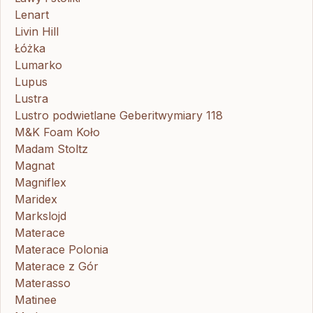
Lenart
Livin Hill
Łóżka
Lumarko
Lupus
Lustra
Lustro podwietlane Geberitwymiary 118
M&K Foam Koło
Madam Stoltz
Magnat
Magniflex
Maridex
Markslojd
Materace
Materace Polonia
Materace z Gór
Materasso
Matinee