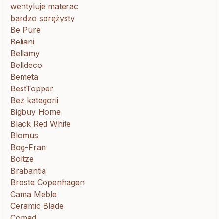
wentyluje materac
bardzo sprężysty
Be Pure
Beliani
Bellamy
Belldeco
Bemeta
BestTopper
Bez kategorii
Bigbuy Home
Black Red White
Blomus
Bog-Fran
Boltze
Brabantia
Broste Copenhagen
Cama Meble
Ceramic Blade
Comad