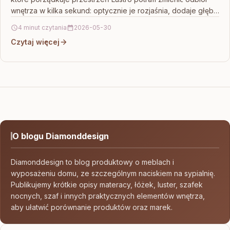
wnętrza w kilka sekund: optycznie je rozjaśnia, dodaje głębi
i…
4 minut czytania
2026-05-30
Czytaj więcej
O blogu Diamonddesign
Diamonddesign to blog produktowy o meblach i
wyposażeniu domu, ze szczególnym naciskiem na sypialnię.
Publikujemy krótkie opisy materacy, łóżek, luster, szafek
nocnych, szaf i innych praktycznych elementów wnętrza,
aby ułatwić porównanie produktów oraz marek.