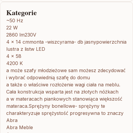
Kategorie
~50 Hz
22 W
2860 lm230V
4 x 14 cmmonta -wiszcyrama- db jasnypowierzchnia
lustra z listw LED
4 x 58
4200 K
a może szafy młodzieżowe sam możesz zdecydować
i wybrać odpowiednią szafę do domu
a także o właściwe rozłożenie wagi ciała na meblu.
Cała konstrukcja wsparta jest na złotych nóżkach
a w materacach piankowych stanowiąca większość
materaca.Sprężyny bonellowe- sprężyny te
charakteryzuje sprężystość progresywna to znaczy
Abra
Abra Meble