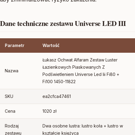
Dane techniczne zestawu Universe LED III
Parametr
Wartość
Łukasz Ochwat Alfaram Zestaw Luster
Łazienkowych Piaskowanych Z
Nazwa
Podświetleniem Universe Led Iii Fi80 +
Fi100 1450-11822
SKU
ea2cfca47461
Cena
1020 zł
Rodzaj
Dwa osobne lustra: lustro koła + lustro w
zestawu
kształcie księżyca