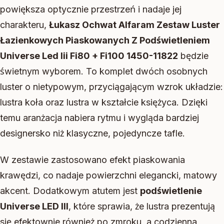
powiększa optycznie przestrzeń i nadaje jej
charakteru,
Łukasz Ochwat Alfaram Zestaw Luster
Łazienkowych Piaskowanych Z Podświetleniem
Universe Led Iii Fi80 + Fi100 1450-11822
będzie
świetnym wyborem. To komplet dwóch osobnych
luster o nietypowym, przyciągającym wzrok układzie:
lustra koła oraz lustra w kształcie księżyca. Dzięki
temu aranżacja nabiera rytmu i wygląda bardziej
designersko niż klasyczne, pojedyncze tafle.
W zestawie zastosowano efekt piaskowania
krawędzi, co nadaje powierzchni elegancki, matowy
akcent. Dodatkowym atutem jest
podświetlenie
Universe LED III
, które sprawia, że lustra prezentują
się efektownie również po zmroku, a codzienna