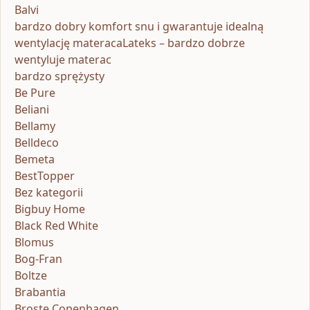
Balvi
bardzo dobry komfort snu i gwarantuje idealną
wentylację materacaLateks – bardzo dobrze
wentyluje materac
bardzo sprężysty
Be Pure
Beliani
Bellamy
Belldeco
Bemeta
BestTopper
Bez kategorii
Bigbuy Home
Black Red White
Blomus
Bog-Fran
Boltze
Brabantia
Broste Copenhagen