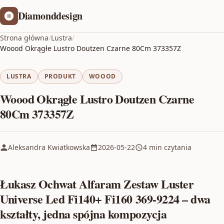
Diamonddesign
Strona główna
/
Lustra
/
Woood Okrągłe Lustro Doutzen Czarne 80Cm 373357Z
LUSTRA
PRODUKT
WOOOD
Woood Okrągłe Lustro Doutzen Czarne
80Cm 373357Z
Aleksandra Kwiatkowska
2026-05-22
4 min czytania
Łukasz Ochwat Alfaram Zestaw Luster
Universe Led Fi140+ Fi160 369-9224 – dwa
kształty, jedna spójna kompozycja