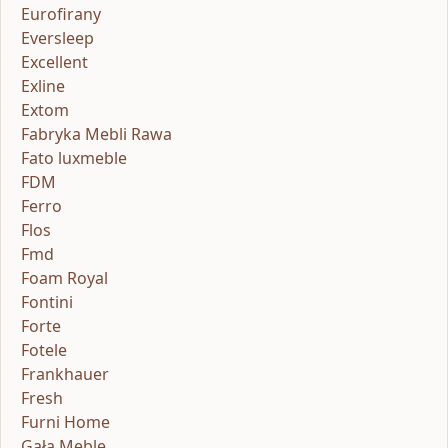
Eurofirany
Eversleep
Excellent
Exline
Extom
Fabryka Mebli Rawa
Fato luxmeble
FDM
Ferro
Flos
Fmd
Foam Royal
Fontini
Forte
Fotele
Frankhauer
Fresh
Furni Home
Gała Meble