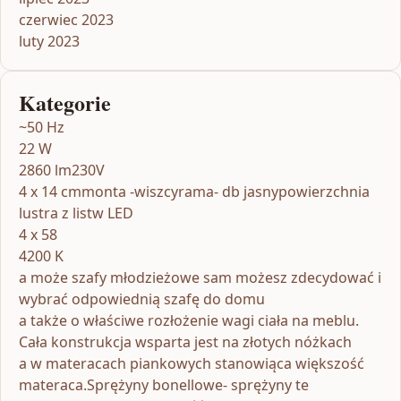
czerwiec 2023
luty 2023
Kategorie
~50 Hz
22 W
2860 lm230V
4 x 14 cmmonta -wiszcyrama- db jasnypowierzchnia
lustra z listw LED
4 x 58
4200 K
a może szafy młodzieżowe sam możesz zdecydować i
wybrać odpowiednią szafę do domu
a także o właściwe rozłożenie wagi ciała na meblu.
Cała konstrukcja wsparta jest na złotych nóżkach
a w materacach piankowych stanowiąca większość
materaca.Sprężyny bonellowe- sprężyny te