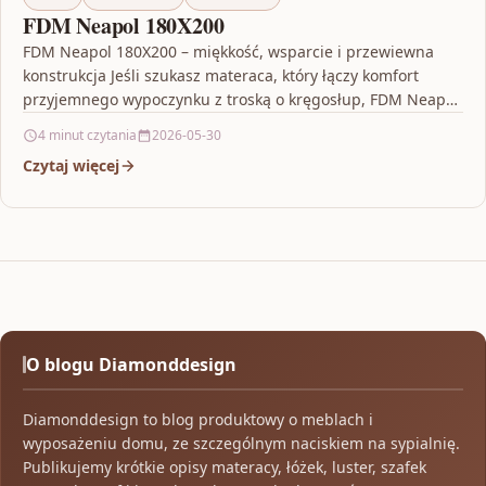
FDM Neapol 180X200
FDM Neapol 180X200 – miękkość, wsparcie i przewiewna
konstrukcja Jeśli szukasz materaca, który łączy komfort
przyjemnego wypoczynku z troską o kręgosłup, FDM Neapol
180X200…
4 minut czytania
2026-05-30
Czytaj więcej
O blogu Diamonddesign
Diamonddesign to blog produktowy o meblach i
wyposażeniu domu, ze szczególnym naciskiem na sypialnię.
Publikujemy krótkie opisy materacy, łóżek, luster, szafek