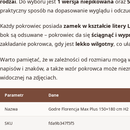
rodzai
. Do wyboru jest
1 wersja niepikowana
oraz
5
praktyczny sposób na dopasowanie wyglądu i odczuc
Każdy pokrowiec posiada
zamek w kształcie litery 
bok są odsuwane – pokrowiec da się
ściągnąć i wyp
zakładanie pokrowca, gdy jest
lekko wilgotny
, co u
Warto pamiętać, że w zależności od rozmiaru mogą 
napisów i znaków, a także wzór pokrowca może niezn
widocznej na zdjęciach.
Parametr
Dane
Nazwa
Godre Florencja Max Plus 150×180 cm H2
SKU
fda9b347f5f5