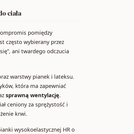
do ciała
kompromis pomiędzy
est często wybierany przez
się”, ani twardego odczucia
raz warstwy pianek i lateksu.
zyków, która ma zapewniać
raz
sprawną wentylację
.
ał ceniony za sprężystość i
żenie krwi.
ianki wysokoelastycznej HR o