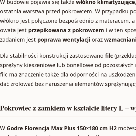
W budowie pojawia się także
włókno klimatyzujące
ostatnia warstwa przed pokrowcem. W przypadku 
włókno jest połączone bezpośrednio z materacem, 
owata jest
przepikowana z pokrowcem
i w ten spos
zadaniem jest
poprawa wentylacji
oraz
wzmacniani
Dla stabilności konstrukcji zastosowano
filc
(przekła
sprężyny kieszeniowe lub bonellowe od pozostałych
filc ma znaczenie także dla odporności na uszkodzen
dać zrolować bez naruszenia elementów sprężynując
Pokrowiec z zamkiem w kształcie litery L – 
W
Godre Florencja Max Plus 150×180 cm H2
możesz