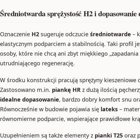
Średniotwarda sprężystość H2 i dopasowanie 
Oznaczenie
H2
sugeruje odczucie
średniotwarde
– 
elastycznym podparciem a stabilnością. Taki profil j
osoby, które nie chcą ani zbyt miękkiego „zapadania 
utrudniającego regenerację.
W środku konstrukcji pracują sprężyny kieszeniowe o
Zastosowano m.in.
piankę HR
z dużą ilością pęcher
idealne dopasowanie
, bardzo dobry komfort snu o
Równocześnie w budowie pojawia się
lateks
– materi
równomierne podparcie, wspierające prawidłowe krą
Uzupełnieniem są także elementy z
pianki T25
oraz p