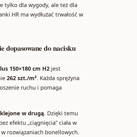
 tylko dla wygody, ale też dla
anki HR ma wydłużać trwałość w
cie dopasowane do nacisku
Plus 150×180 cm H2
jest
bie
262 szt./m²
. Każda sprężyna
enoszenie ruchu i pomaga
sklejone w drugą
. Dzięki temu
ez efektu „ciągnięcia” ciała w
ę w rozwiązaniach bonellowych.