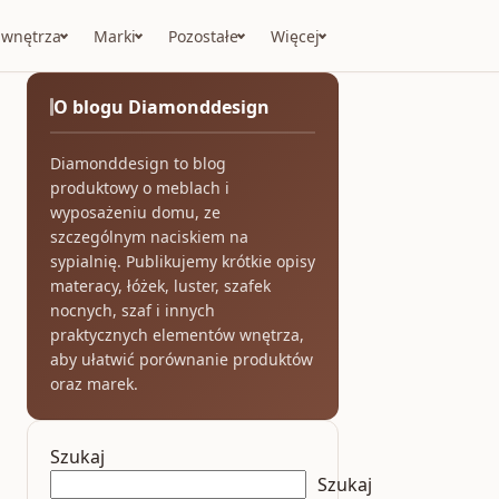
 wnętrza
Marki
Pozostałe
Więcej
O blogu Diamonddesign
Diamonddesign to blog
produktowy o meblach i
wyposażeniu domu, ze
szczególnym naciskiem na
sypialnię. Publikujemy krótkie opisy
materacy, łóżek, luster, szafek
nocnych, szaf i innych
praktycznych elementów wnętrza,
aby ułatwić porównanie produktów
oraz marek.
Szukaj
Szukaj