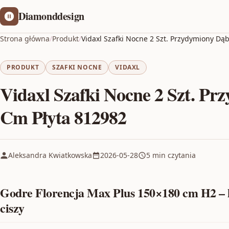
Diamonddesign
Strona główna
/
Produkt
/
Vidaxl Szafki Nocne 2 Szt. Przydymiony Dą
PRODUKT
SZAFKI NOCNE
VIDAXL
Vidaxl Szafki Nocne 2 Szt. P
Cm Płyta 812982
Aleksandra Kwiatkowska
2026-05-28
5 min czytania
Godre Florencja Max Plus 150×180 cm H2 – k
ciszy