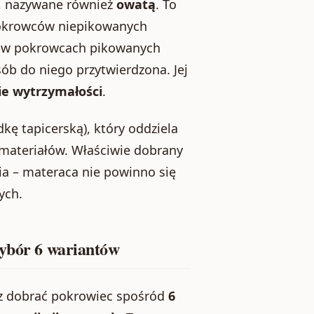
, nazywane również
owatą
. To
pokrowców niepikowanych
a w pokrowcach pikowanych
ób do niego przytwierdzona. Jej
e wytrzymałości
.
dkę tapicerską), który oddziela
 materiałów. Właściwie dobrany
ia – materaca nie powinno się
ych.
wybór 6 wariantów
 dobrać pokrowiec spośród
6