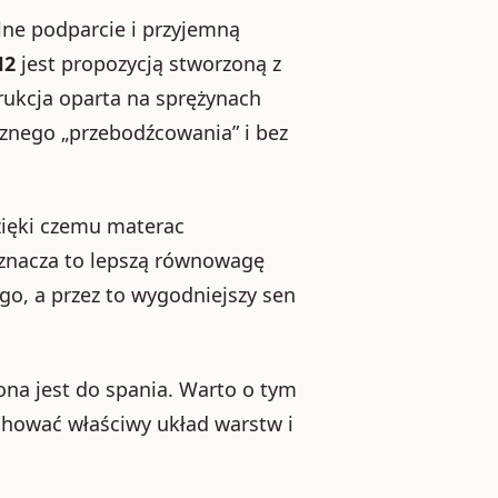
ilne podparcie i przyjemną
H2
jest propozycją stworzoną z
ukcja oparta na sprężynach
cznego „przebodźcowania” i bez
zięki czemu materac
 oznacza to lepszą równowagę
go, a przez to wygodniejszy sen
ona jest do spania. Warto o tym
hować właściwy układ warstw i