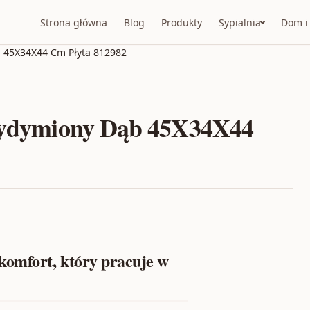
Strona główna
Blog
Produkty
Sypialnia
Dom i
b 45X34X44 Cm Płyta 812982
rzydymiony Dąb 45X34X44
omfort, który pracuje w