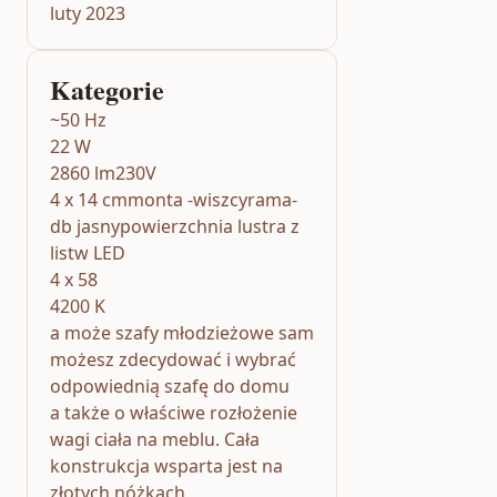
luty 2023
Kategorie
~50 Hz
22 W
2860 lm230V
4 x 14 cmmonta -wiszcyrama-
db jasnypowierzchnia lustra z
listw LED
4 x 58
4200 K
a może szafy młodzieżowe sam
możesz zdecydować i wybrać
odpowiednią szafę do domu
a także o właściwe rozłożenie
wagi ciała na meblu. Cała
konstrukcja wsparta jest na
złotych nóżkach