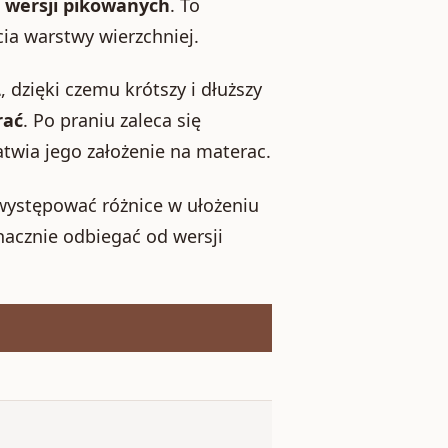
 wersji pikowanych
. To
ia warstwy wierzchniej.
L
, dzięki czemu krótszy i dłuższy
rać
. Po praniu zaleca się
łatwia jego założenie na materac.
występować różnice w ułożeniu
acznie odbiegać od wersji