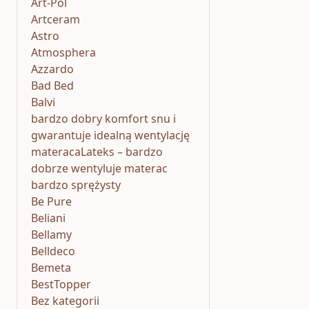
Art-Pol
Artceram
Astro
Atmosphera
Azzardo
Bad Bed
Balvi
bardzo dobry komfort snu i
gwarantuje idealną wentylację
materacaLateks – bardzo
dobrze wentyluje materac
bardzo sprężysty
Be Pure
Beliani
Bellamy
Belldeco
Bemeta
BestTopper
Bez kategorii