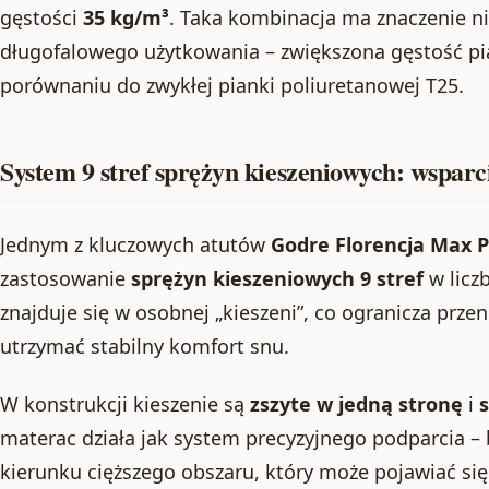
gęstości
35 kg/m³
. Taka kombinacja ma znaczenie nie
długofalowego użytkowania – zwiększona gęstość pi
porównaniu do zwykłej pianki poliuretanowej T25.
System 9 stref sprężyn kieszeniowych: wspar
Jednym z kluczowych atutów
Godre Florencja Max 
zastosowanie
sprężyn kieszeniowych 9 stref
w licz
znajduje się w osobnej „kieszeni”, co ogranicza prz
utrzymać stabilny komfort snu.
W konstrukcji kieszenie są
zszyte w jedną stronę
i
materac działa jak system precyzyjnego podparcia – b
kierunku cięższego obszaru, który może pojawiać si