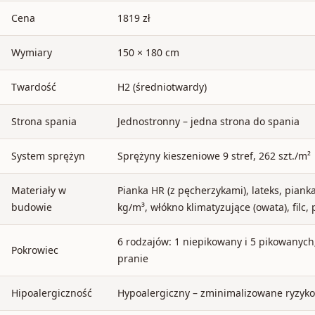
Cena
1819 zł
Wymiary
150 × 180 cm
Twardość
H2 (średniotwardy)
Strona spania
Jednostronny – jedna strona do spania
System sprężyn
Sprężyny kieszeniowe 9 stref, 262 szt./m²
Materiały w
Pianka HR (z pęcherzykami), lateks, pian
budowie
kg/m³, włókno klimatyzujące (owata), filc,
6 rodzajów: 1 niepikowany i 5 pikowanych;
Pokrowiec
pranie
Hipoalergiczność
Hypoalergiczny – zminimalizowane ryzyko 