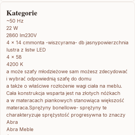
Kategorie
~50 Hz
22 W
2860 lm230V
4 x 14 cmmonta -wiszcyrama- db jasnypowierzchnia
lustra z listw LED
4 x 58
4200 K
a może szafy młodzieżowe sam możesz zdecydować
i wybrać odpowiednią szafę do domu
a także o właściwe rozłożenie wagi ciała na meblu.
Cała konstrukcja wsparta jest na złotych nóżkach
a w materacach piankowych stanowiąca większość
materaca.Sprężyny bonellowe- sprężyny te
charakteryzuje sprężystość progresywna to znaczy
Abra
Abra Meble