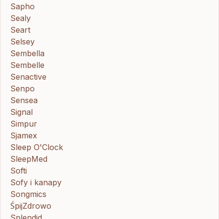
Sapho
Sealy
Seart
Selsey
Sembella
Sembelle
Senactive
Senpo
Sensea
Signal
Simpur
Sjamex
Sleep O'Clock
SleepMed
Softi
Sofy i kanapy
Songmics
ŚpijZdrowo
Splendid