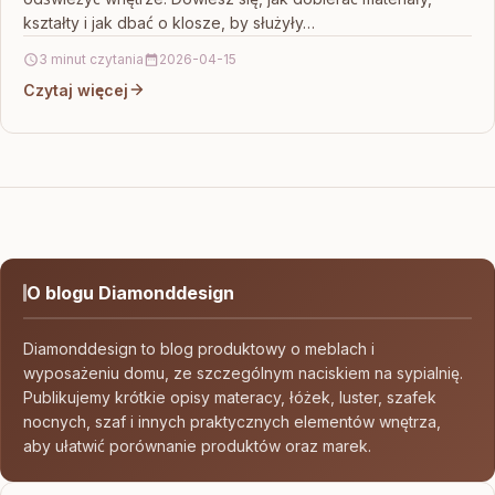
kształty i jak dbać o klosze, by służyły…
3 minut czytania
2026-04-15
Czytaj więcej
O blogu Diamonddesign
Diamonddesign to blog produktowy o meblach i
wyposażeniu domu, ze szczególnym naciskiem na sypialnię.
Publikujemy krótkie opisy materacy, łóżek, luster, szafek
nocnych, szaf i innych praktycznych elementów wnętrza,
aby ułatwić porównanie produktów oraz marek.