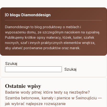
O blogu Diamonddesign
Diamonddesign to blog produktowy o meblach i
wyposażeniu domu, ze szczególnym naciskiem na sypialnię.
Publikujemy krótkie opisy materacy, łóżek, luster, szafek
nocnych, szaf i innych praktycznych elementów wnętrza,
aby ułatwić porównanie produktów oraz marek.
Szukaj
Szukaj
Ostatnie wpisy
Badanie wody pitnej: które testy są niezbędne?
Szamba betonowe, kanały i piwnice w Świnoujściu —
jak wybrać najlepsze rozwiązanie