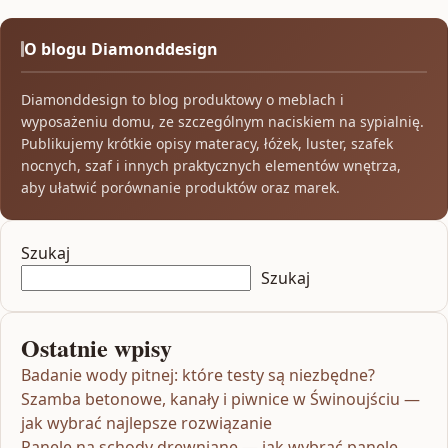
O blogu Diamonddesign
Diamonddesign to blog produktowy o meblach i
wyposażeniu domu, ze szczególnym naciskiem na sypialnię.
Publikujemy krótkie opisy materacy, łóżek, luster, szafek
nocnych, szaf i innych praktycznych elementów wnętrza,
aby ułatwić porównanie produktów oraz marek.
Szukaj
Szukaj
Ostatnie wpisy
Badanie wody pitnej: które testy są niezbędne?
Szamba betonowe, kanały i piwnice w Świnoujściu —
jak wybrać najlepsze rozwiązanie
Panele na schody drewniane — jak wybrać panele