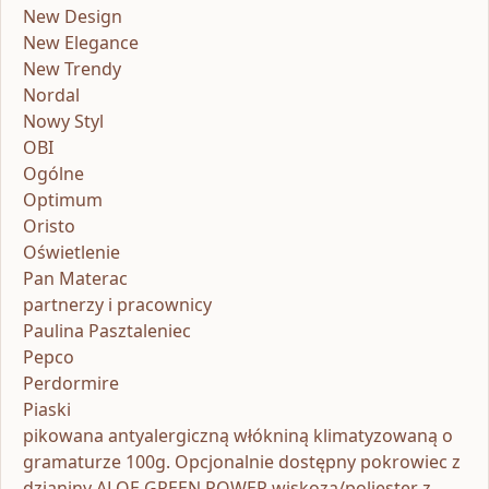
New Design
New Elegance
New Trendy
Nordal
Nowy Styl
OBI
Ogólne
Optimum
Oristo
Oświetlenie
Pan Materac
partnerzy i pracownicy
Paulina Pasztaleniec
Pepco
Perdormire
Piaski
pikowana antyalergiczną włókniną klimatyzowaną o
gramaturze 100g. Opcjonalnie dostępny pokrowiec z
dzianiny ALOE GREEN POWER wiskoza/poliester z