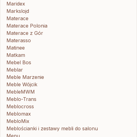
Maridex
Markslojd
Materace
Materace Polonia
Materace z Gór
Materasso
Matinee
Matkam
Mebel Bos
Meblar
Meble Marzenie
Meble Wójcik
MebleMWM
Meblo-Trans
Meblocross
Meblomax
MebloMix
Meblościanki i zestawy mebli do salonu
Menu