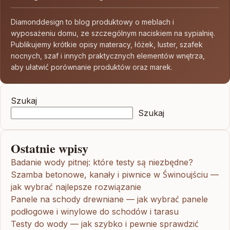
Diamonddesign to blog produktowy o meblach i
wyposażeniu domu, ze szczególnym naciskiem na sypialnię.
Publikujemy krótkie opisy materacy, łóżek, luster, szafek
nocnych, szaf i innych praktycznych elementów wnętrza,
aby ułatwić porównanie produktów oraz marek.
Szukaj
Szukaj
Ostatnie wpisy
Badanie wody pitnej: które testy są niezbędne?
Szamba betonowe, kanały i piwnice w Świnoujściu —
jak wybrać najlepsze rozwiązanie
Panele na schody drewniane — jak wybrać panele
podłogowe i winylowe do schodów i tarasu
Testy do wody — jak szybko i pewnie sprawdzić