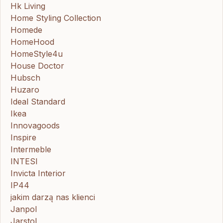
Hk Living
Home Styling Collection
Homede
HomeHood
HomeStyle4u
House Doctor
Hubsch
Huzaro
Ideal Standard
Ikea
Innovagoods
Inspire
Intermeble
INTESI
Invicta Interior
IP44
jakim darzą nas klienci
Janpol
Jarstol