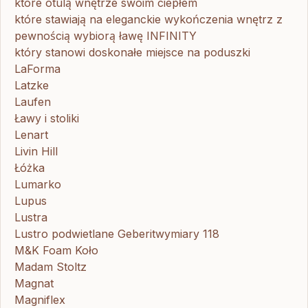
które otulą wnętrze swoim ciepłem
które stawiają na eleganckie wykończenia wnętrz z
pewnością wybiorą ławę INFINITY
który stanowi doskonałe miejsce na poduszki
LaForma
Latzke
Laufen
Ławy i stoliki
Lenart
Livin Hill
Łóżka
Lumarko
Lupus
Lustra
Lustro podwietlane Geberitwymiary 118
M&K Foam Koło
Madam Stoltz
Magnat
Magniflex