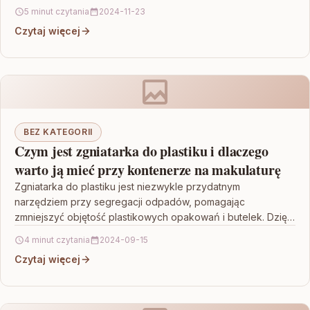
bezpośredni wpływ na komfort użytkowania,…
5 minut czytania
2024-11-23
Czytaj więcej
BEZ KATEGORII
Czym jest zgniatarka do plastiku i dlaczego
warto ją mieć przy kontenerze na makulaturę
Zgniatarka do plastiku jest niezwykle przydatnym
narzędziem przy segregacji odpadów, pomagając
zmniejszyć objętość plastikowych opakowań i butelek. Dzięki
temu możliwe jest gromadzenie większej ilości…
4 minut czytania
2024-09-15
Czytaj więcej