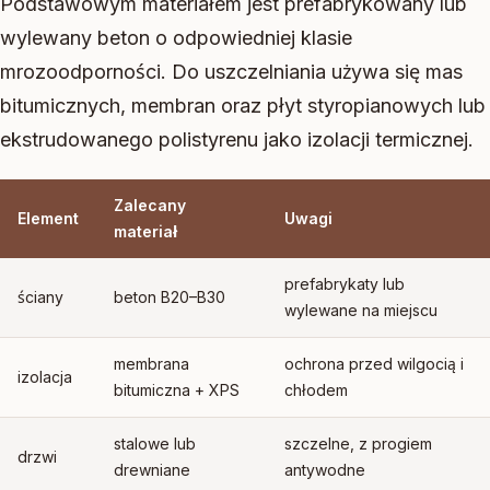
Podstawowym materiałem jest prefabrykowany lub
wylewany beton o odpowiedniej klasie
mrozoodporności. Do uszczelniania używa się mas
bitumicznych, membran oraz płyt styropianowych lub
ekstrudowanego polistyrenu jako izolacji termicznej.
Zalecany
Element
Uwagi
materiał
prefabrykaty lub
ściany
beton B20–B30
wylewane na miejscu
membrana
ochrona przed wilgocią i
izolacja
bitumiczna + XPS
chłodem
stalowe lub
szczelne, z progiem
drzwi
drewniane
antywodne