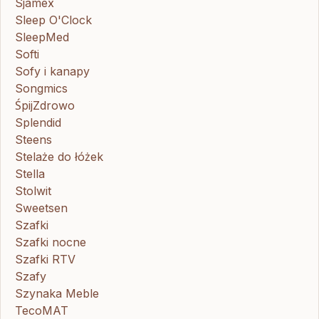
Sjamex
Sleep O'Clock
SleepMed
Softi
Sofy i kanapy
Songmics
ŚpijZdrowo
Splendid
Steens
Stelaże do łóżek
Stella
Stolwit
Sweetsen
Szafki
Szafki nocne
Szafki RTV
Szafy
Szynaka Meble
TecoMAT