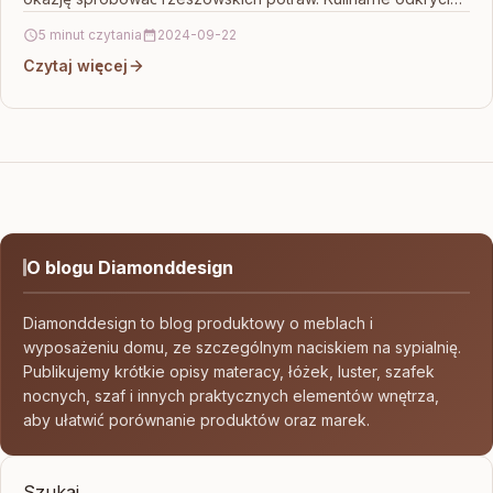
w…
5 minut czytania
2024-09-22
Czytaj więcej
O blogu Diamonddesign
Diamonddesign to blog produktowy o meblach i
wyposażeniu domu, ze szczególnym naciskiem na sypialnię.
Publikujemy krótkie opisy materacy, łóżek, luster, szafek
nocnych, szaf i innych praktycznych elementów wnętrza,
aby ułatwić porównanie produktów oraz marek.
Szukaj