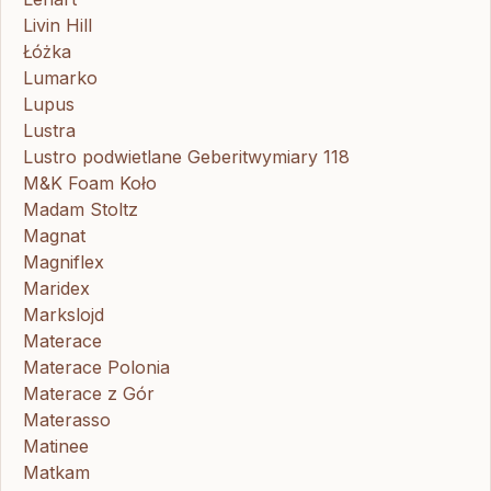
Livin Hill
Łóżka
Lumarko
Lupus
Lustra
Lustro podwietlane Geberitwymiary 118
M&K Foam Koło
Madam Stoltz
Magnat
Magniflex
Maridex
Markslojd
Materace
Materace Polonia
Materace z Gór
Materasso
Matinee
Matkam