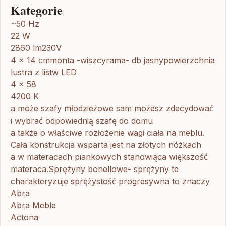
Kategorie
~50 Hz
22 W
2860 lm230V
4 x 14 cmmonta -wiszcyrama- db jasnypowierzchnia
lustra z listw LED
4 x 58
4200 K
a może szafy młodzieżowe sam możesz zdecydować
i wybrać odpowiednią szafę do domu
a także o właściwe rozłożenie wagi ciała na meblu.
Cała konstrukcja wsparta jest na złotych nóżkach
a w materacach piankowych stanowiąca większość
materaca.Sprężyny bonellowe- sprężyny te
charakteryzuje sprężystość progresywna to znaczy
Abra
Abra Meble
Actona