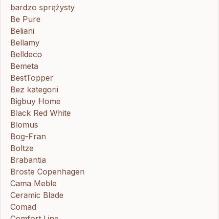
bardzo sprężysty
Be Pure
Beliani
Bellamy
Belldeco
Bemeta
BestTopper
Bez kategorii
Bigbuy Home
Black Red White
Blomus
Bog-Fran
Boltze
Brabantia
Broste Copenhagen
Cama Meble
Ceramic Blade
Comad
Comfort Line