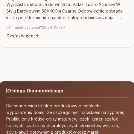
Wyrazista dekoracja do wnętrza: Vidaxl Lustro Ścienne W
Stylu Barokowym 50X40Cm Czarne Odpowiednio dobrane
lustro potrafi zmienić charakter całego pomieszczenia —
rozjaśnić je, dodać…
4 minut czytania
2026-05-30
Czytaj więcej
O blogu Diamonddesign
Diamonddesign to blog produktowy o meblach i
wyposażeniu domu, ze szczególnym naciskiem na sypialnię.
Publikujemy krótkie opisy materacy, łóżek, luster, szafek
nocnych, szaf i innych praktycznych elementów wnętrza,
aby ułatwić porównanie produktów oraz marek.