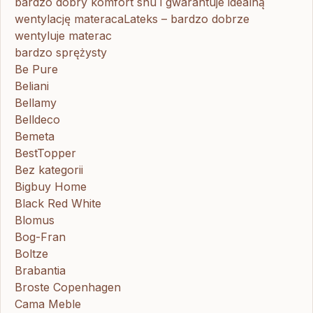
bardzo dobry komfort snu i gwarantuje idealną
wentylację materacaLateks – bardzo dobrze
wentyluje materac
bardzo sprężysty
Be Pure
Beliani
Bellamy
Belldeco
Bemeta
BestTopper
Bez kategorii
Bigbuy Home
Black Red White
Blomus
Bog-Fran
Boltze
Brabantia
Broste Copenhagen
Cama Meble