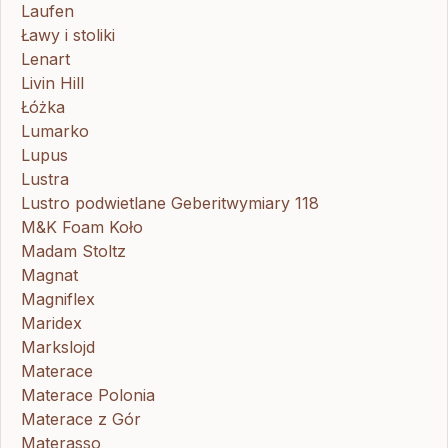
Laufen
Ławy i stoliki
Lenart
Livin Hill
Łóżka
Lumarko
Lupus
Lustra
Lustro podwietlane Geberitwymiary 118
M&K Foam Koło
Madam Stoltz
Magnat
Magniflex
Maridex
Markslojd
Materace
Materace Polonia
Materace z Gór
Materasso