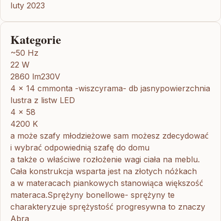
luty 2023
Kategorie
~50 Hz
22 W
2860 lm230V
4 x 14 cmmonta -wiszcyrama- db jasnypowierzchnia
lustra z listw LED
4 x 58
4200 K
a może szafy młodzieżowe sam możesz zdecydować
i wybrać odpowiednią szafę do domu
a także o właściwe rozłożenie wagi ciała na meblu.
Cała konstrukcja wsparta jest na złotych nóżkach
a w materacach piankowych stanowiąca większość
materaca.Sprężyny bonellowe- sprężyny te
charakteryzuje sprężystość progresywna to znaczy
Abra