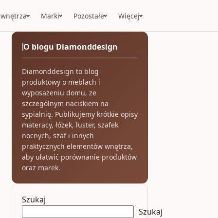
 wnętrza
Marki
Pozostałe
Więcej
O blogu Diamonddesign
Diamonddesign to blog
produktowy o meblach i
wyposażeniu domu, ze
szczególnym naciskiem na
sypialnię. Publikujemy krótkie opisy
materacy, łóżek, luster, szafek
nocnych, szaf i innych
praktycznych elementów wnętrza,
aby ułatwić porównanie produktów
oraz marek.
Szukaj
Szukaj