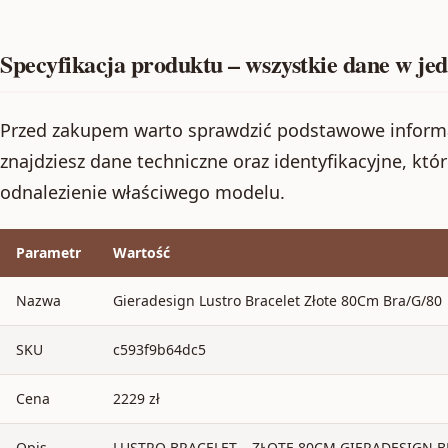
Specyfikacja produktu – wszystkie dane w je
Przed zakupem warto sprawdzić podstawowe informac
znajdziesz dane techniczne oraz identyfikacyjne, któr
odnalezienie właściwego modelu.
Parametr
Wartość
Nazwa
Gieradesign Lustro Bracelet Złote 80Cm Bra/G/80
SKU
c593f9b64dc5
Cena
2229 zł
Opis
LUSTRO BRACELET – ZŁOTE 80CM GIERADESIGN B