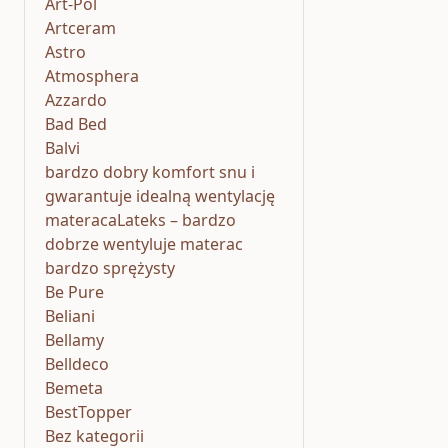
Art-Pol
Artceram
Astro
Atmosphera
Azzardo
Bad Bed
Balvi
bardzo dobry komfort snu i
gwarantuje idealną wentylację
materacaLateks – bardzo
dobrze wentyluje materac
bardzo sprężysty
Be Pure
Beliani
Bellamy
Belldeco
Bemeta
BestTopper
Bez kategorii