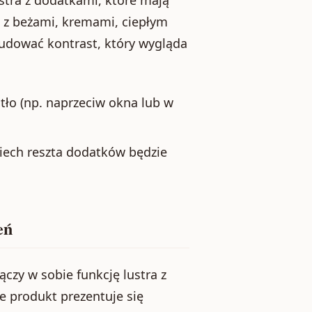
ustra z dodatkami, które mają
 z beżami, kremami, ciepłym
budować kontrast, który wygląda
atło (np. naprzeciw okna lub w
niech reszta dodatków będzie
eń
ączy w sobie funkcję lustra z
że produkt prezentuje się