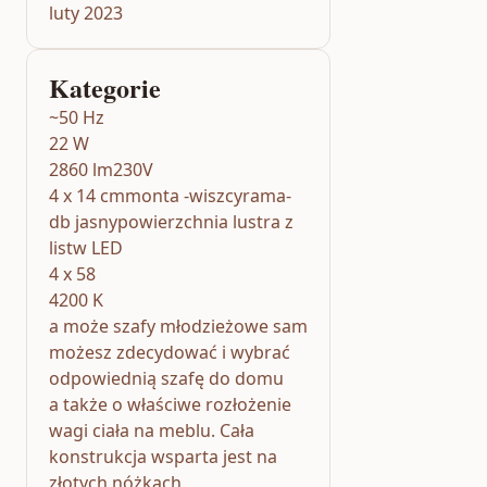
luty 2023
Kategorie
~50 Hz
22 W
2860 lm230V
4 x 14 cmmonta -wiszcyrama-
db jasnypowierzchnia lustra z
listw LED
4 x 58
4200 K
a może szafy młodzieżowe sam
możesz zdecydować i wybrać
odpowiednią szafę do domu
a także o właściwe rozłożenie
wagi ciała na meblu. Cała
konstrukcja wsparta jest na
złotych nóżkach