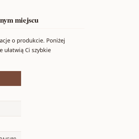
dnym miejscu
je o produkcie. Poniżej
e ułatwią Ci szybkie
RA/G/80