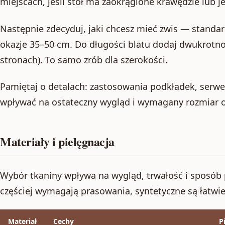
miejscach, jeśli stół ma zaokrąglone krawędzie lub je
Następnie zdecyduj, jaki chcesz mieć zwis — standar
okazje 35–50 cm. Do długości blatu dodaj dwukrotn
stronach). To samo zrób dla szerokości.
Pamiętaj o detalach: zastosowania podkładek, serw
wpływać na ostateczny wygląd i wymagany rozmiar 
Materiały i pielęgnacja
Wybór tkaniny wpływa na wygląd, trwałość i sposób p
częściej wymagają prasowania, syntetyczne są łatwie
Materiał
Cechy
P