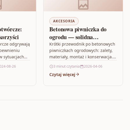
AKCESORIA
otwórcze:
Betonowa piwniczka do
korzyści
ogrodu — solidna
ziemianka do wkopania
rcze odgrywają
Krótki przewodnik po betonowych
apewnieniu
piwniczkach ogrodowych: zalety,
 w sytuacjach
materiały, montaż i konserwacja.
e tam, gdzie
Przeczytaj, jeśli planujesz solidną
024-08-26
3 minut czytania
2026-04-06
ziemiankę i chcesz uniknąć
Czytaj więcej
ej jest
typowych błędów przy budowie.
uł podkreśla,…