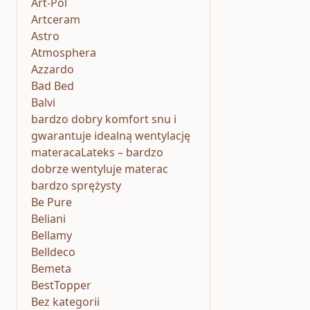
Art-Pol
Artceram
Astro
Atmosphera
Azzardo
Bad Bed
Balvi
bardzo dobry komfort snu i
gwarantuje idealną wentylację
materacaLateks – bardzo
dobrze wentyluje materac
bardzo sprężysty
Be Pure
Beliani
Bellamy
Belldeco
Bemeta
BestTopper
Bez kategorii