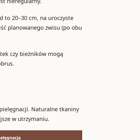
st nieregularny.
d to 20–30 cm, na uroczyste
ość planowanego zwisu (po obu
etek czy bieżników mogą
obrus.
ielęgnacji. Naturalne tkaniny
jsze w utrzymaniu.
ielęgnacja