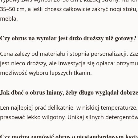
35–50 cm, a jeśli chcesz całkowicie zakryć nogi stoł
mebla.
Czy obrus na wymiar jest dużo droższy niż gotowy?
Cena zależy od materiału i stopnia personalizacji. Z
jest nieco droższy, ale inwestycja się opłaca: otrzym
możliwość wyboru lepszych tkanin.
Jak dbać o obrus lniany, żeby długo wyglądał dobrz
Len najlepiej prać delikatnie, w niskiej temperaturze,
prasować lekko wilgotny. Unikaj silnych detergentów 
Czy można zamówić obrus o niestandardowym kszta