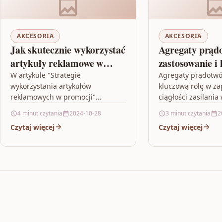
AKCESORIA
AKCESORIA
Jak skutecznie wykorzystać
Agregaty prąd
artykuły reklamowe w
zastosowanie i 
promocji?
W artykule "Strategie
Agregaty prądotwó
wykorzystania artykułów
kluczową rolę w z
reklamowych w promocji"
ciągłości zasilania
omówiono skuteczne strategie
awaryjnych, a takż
4 minut czytania
2024-10-28
3 minut czytania
2
wykorzystania artykułów
dostęp do sieci
Czytaj więcej
Czytaj więcej
reklamowych w promocji,
elektroenergetyczn
zwracając uwagę na dopasowanie
ograniczony. Artyk
treści do grupy docelowej,…