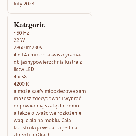
luty 2023
Kategorie
~50 Hz
22 W
2860 lm230V
4 x 14 cmmonta -wiszcyrama-
db jasnypowierzchnia lustra z
listw LED
4 x 58
4200 K
a może szafy młodzieżowe sam
możesz zdecydować i wybrać
odpowiednią szafę do domu
a także o właściwe rozłożenie
wagi ciała na meblu. Cała
konstrukcja wsparta jest na
złotych nóżkach