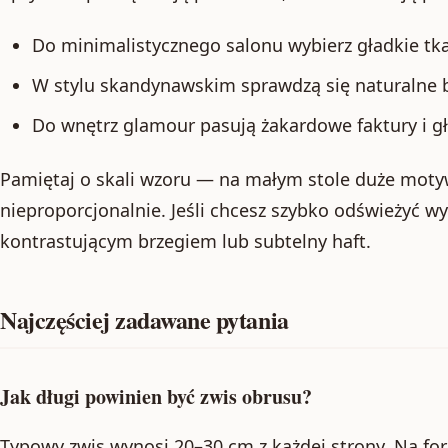
Do minimalistycznego salonu wybierz gładkie tka
W stylu skandynawskim sprawdzą się naturalne be
Do wnętrz glamour pasują żakardowe faktury i gł
Pamiętaj o skali wzoru — na małym stole duże mot
nieproporcjonalnie. Jeśli chcesz szybko odświeżyć wy
kontrastującym brzegiem lub subtelny haft.
Najczęściej zadawane pytania
Jak długi powinien być zwis obrusu?
Typowy zwis wynosi 20–30 cm z każdej strony. Na fo