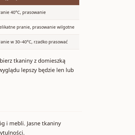
ranie 40°C, prasowanie
elikatne pranie, prasowanie wilgotne
ranie w 30–40°C, rzadko prasować
ybierz tkaniny z domieszką
yglądu lepszy będzie len lub
g i mebli. Jasne tkaniny
ytulności.