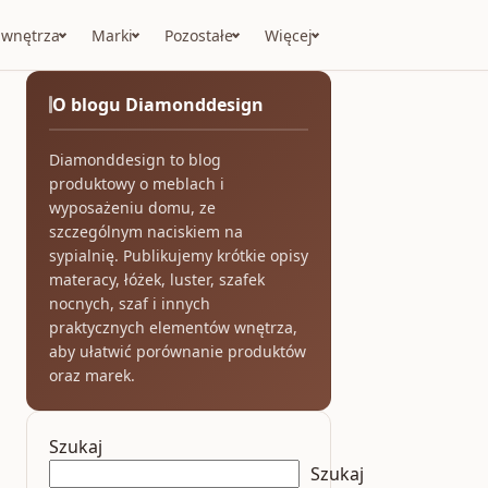
 wnętrza
Marki
Pozostałe
Więcej
O blogu Diamonddesign
Diamonddesign to blog
produktowy o meblach i
wyposażeniu domu, ze
szczególnym naciskiem na
sypialnię. Publikujemy krótkie opisy
materacy, łóżek, luster, szafek
nocnych, szaf i innych
praktycznych elementów wnętrza,
aby ułatwić porównanie produktów
oraz marek.
Szukaj
Szukaj