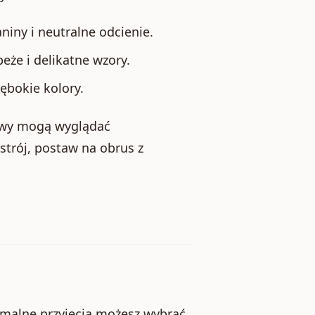
niny i neutralne odcienie.
że i delikatne wzory.
ębokie kolory.
ywy mogą wyglądać
strój, postaw na obrus z
rmalne przyjęcia możesz wybrać