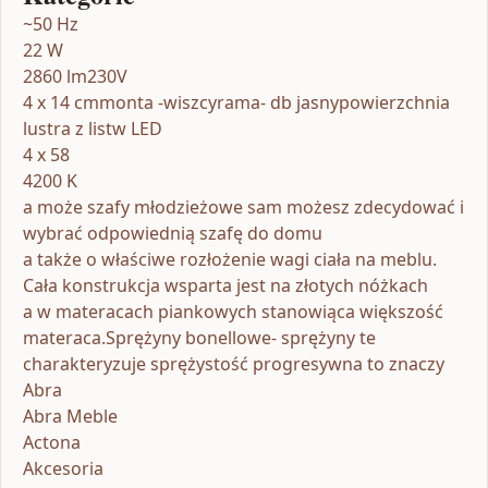
~50 Hz
22 W
2860 lm230V
4 x 14 cmmonta -wiszcyrama- db jasnypowierzchnia
lustra z listw LED
4 x 58
4200 K
a może szafy młodzieżowe sam możesz zdecydować i
wybrać odpowiednią szafę do domu
a także o właściwe rozłożenie wagi ciała na meblu.
Cała konstrukcja wsparta jest na złotych nóżkach
a w materacach piankowych stanowiąca większość
materaca.Sprężyny bonellowe- sprężyny te
charakteryzuje sprężystość progresywna to znaczy
Abra
Abra Meble
Actona
Akcesoria