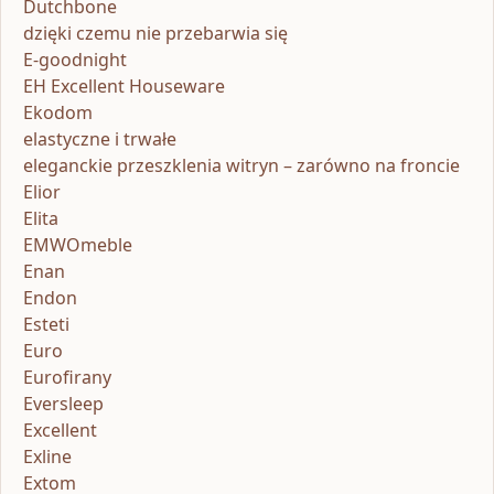
Dutchbone
dzięki czemu nie przebarwia się
E-goodnight
EH Excellent Houseware
Ekodom
elastyczne i trwałe
eleganckie przeszklenia witryn – zarówno na froncie
Elior
Elita
EMWOmeble
Enan
Endon
Esteti
Euro
Eurofirany
Eversleep
Excellent
Exline
Extom