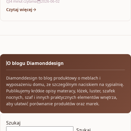
4 minut czytania
2026-06-02
Czytaj więcej
O blogu Diamonddesign
Diamonddesign to blog produktowy o meblach i
wyposażeniu domu, ze szczególnym naciskiem na sypialnię.
Publikujemy krótkie opisy materacy, łóżek, luster, szafek
nocnych, szaf i innych praktycznych elementów wnętrza,
aby ułatwić porównanie produktów oraz marek.
Szukaj
Szukaj