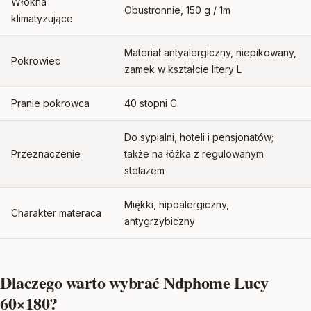
Włókna
Obustronnie, 150 g / 1m
klimatyzujące
Materiał antyalergiczny, niepikowany,
Pokrowiec
zamek w kształcie litery L
Pranie pokrowca
40 stopni C
Do sypialni, hoteli i pensjonatów;
Przeznaczenie
także na łóżka z regulowanym
stelażem
Miękki, hipoalergiczny,
Charakter materaca
antygrzybiczny
Dlaczego warto wybrać Ndphome Lucy
60×180?