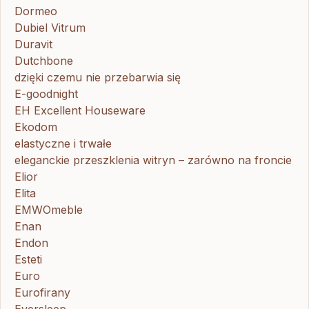
Dormeo
Dubiel Vitrum
Duravit
Dutchbone
dzięki czemu nie przebarwia się
E-goodnight
EH Excellent Houseware
Ekodom
elastyczne i trwałe
eleganckie przeszklenia witryn – zarówno na froncie
Elior
Elita
EMWOmeble
Enan
Endon
Esteti
Euro
Eurofirany
Eversleep