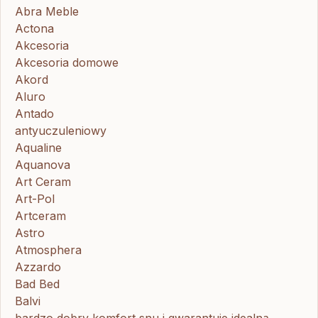
Abra Meble
Actona
Akcesoria
Akcesoria domowe
Akord
Aluro
Antado
antyuczuleniowy
Aqualine
Aquanova
Art Ceram
Art-Pol
Artceram
Astro
Atmosphera
Azzardo
Bad Bed
Balvi
bardzo dobry komfort snu i gwarantuje idealną