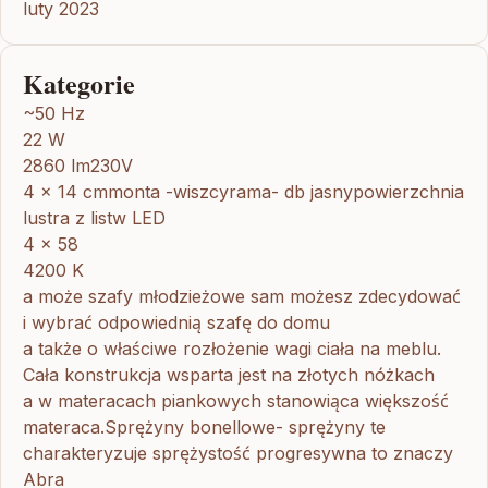
luty 2023
Kategorie
~50 Hz
22 W
2860 lm230V
4 x 14 cmmonta -wiszcyrama- db jasnypowierzchnia
lustra z listw LED
4 x 58
4200 K
a może szafy młodzieżowe sam możesz zdecydować
i wybrać odpowiednią szafę do domu
a także o właściwe rozłożenie wagi ciała na meblu.
Cała konstrukcja wsparta jest na złotych nóżkach
a w materacach piankowych stanowiąca większość
materaca.Sprężyny bonellowe- sprężyny te
charakteryzuje sprężystość progresywna to znaczy
Abra