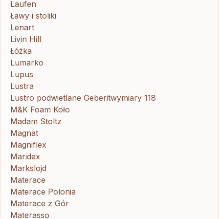
Laufen
Ławy i stoliki
Lenart
Livin Hill
Łóżka
Lumarko
Lupus
Lustra
Lustro podwietlane Geberitwymiary 118
M&K Foam Koło
Madam Stoltz
Magnat
Magniflex
Maridex
Markslojd
Materace
Materace Polonia
Materace z Gór
Materasso