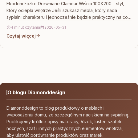
Ekodom Łóżko Drewniane Glamour Wiśnia 100X200 – styl,
który ociepla wnętrze Jeśli szukasz mebla, który nada
sypialni charakteru i jednocześnie będzie praktyczny na co…
4 minut czytania
2026-05-31
Czytaj więcej
O blogu Diamonddesign
Diamonddesign to blog produktowy o meblach i
wyposażeniu domu, ze szczególnym naciskiem na sypialnię.
Publikujemy krótkie opisy materacy, łóżek, luster, szafek
nocnych, szaf i innych praktycznych elementów wnętrza,
aby ułatwić porównanie produktów oraz marek.