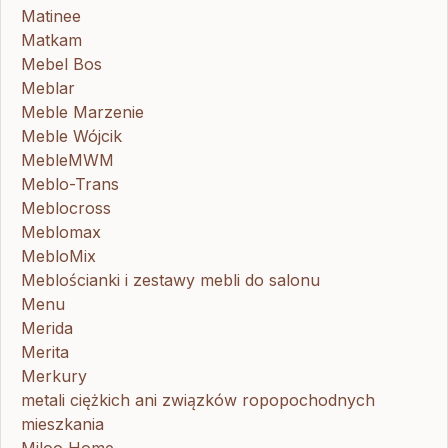
Matinee
Matkam
Mebel Bos
Meblar
Meble Marzenie
Meble Wójcik
MebleMWM
Meblo-Trans
Meblocross
Meblomax
MebloMix
Meblościanki i zestawy mebli do salonu
Menu
Merida
Merita
Merkury
metali ciężkich ani związków ropopochodnych
mieszkania
Miloo Home