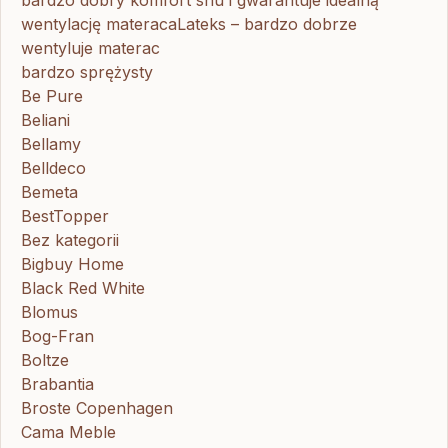
wentylację materacaLateks – bardzo dobrze
wentyluje materac
bardzo sprężysty
Be Pure
Beliani
Bellamy
Belldeco
Bemeta
BestTopper
Bez kategorii
Bigbuy Home
Black Red White
Blomus
Bog-Fran
Boltze
Brabantia
Broste Copenhagen
Cama Meble