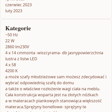
czerwiec 2023
luty 2023
Kategorie
~50 Hz
22 W
2860 lm230V
4 x 14 cmmonta -wiszcyrama- db jasnypowierzchnia
lustra z listw LED
4 x 58
4200 K
a może szafy młodzieżowe sam możesz zdecydować i
wybrać odpowiednią szafę do domu
a także o właściwe rozłożenie wagi ciała na meblu.
Cała konstrukcja wsparta jest na złotych nóżkach
a w materacach piankowych stanowiąca większość
materaca.Sprężyny bonellowe- sprężyny te