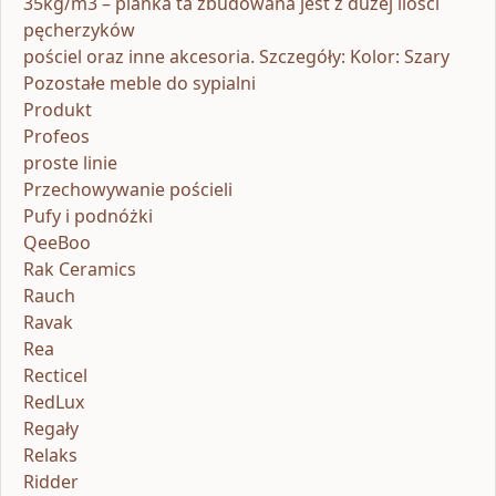
35kg/m3 – pianka ta zbudowana jest z dużej ilości
pęcherzyków
pościel oraz inne akcesoria. Szczegóły: Kolor: Szary
Pozostałe meble do sypialni
Produkt
Profeos
proste linie
Przechowywanie pościeli
Pufy i podnóżki
QeeBoo
Rak Ceramics
Rauch
Ravak
Rea
Recticel
RedLux
Regały
Relaks
Ridder