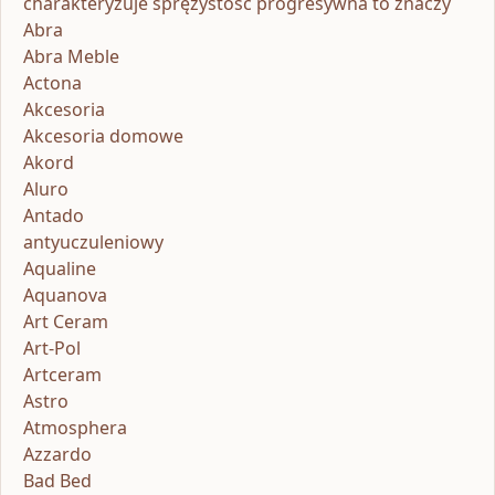
charakteryzuje sprężystość progresywna to znaczy
Abra
Abra Meble
Actona
Akcesoria
Akcesoria domowe
Akord
Aluro
Antado
antyuczuleniowy
Aqualine
Aquanova
Art Ceram
Art-Pol
Artceram
Astro
Atmosphera
Azzardo
Bad Bed