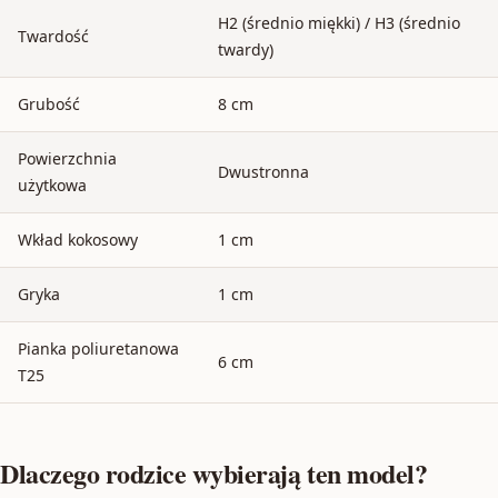
H2 (średnio miękki) / H3 (średnio
Twardość
twardy)
Grubość
8 cm
Powierzchnia
Dwustronna
użytkowa
Wkład kokosowy
1 cm
Gryka
1 cm
Pianka poliuretanowa
6 cm
T25
Dlaczego rodzice wybierają ten model?