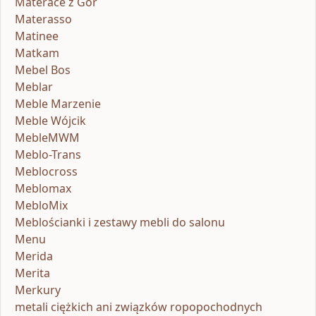
Materace z Gór
Materasso
Matinee
Matkam
Mebel Bos
Meblar
Meble Marzenie
Meble Wójcik
MebleMWM
Meblo-Trans
Meblocross
Meblomax
MebloMix
Meblościanki i zestawy mebli do salonu
Menu
Merida
Merita
Merkury
metali ciężkich ani związków ropopochodnych