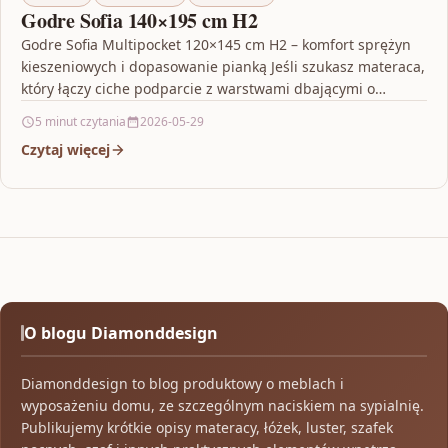
Godre Sofia 140×195 cm H2
Godre Sofia Multipocket 120×145 cm H2 – komfort sprężyn
kieszeniowych i dopasowanie pianką Jeśli szukasz materaca,
który łączy ciche podparcie z warstwami dbającymi o…
5 minut czytania
2026-05-29
Czytaj więcej
O blogu Diamonddesign
Diamonddesign to blog produktowy o meblach i
wyposażeniu domu, ze szczególnym naciskiem na sypialnię.
Publikujemy krótkie opisy materacy, łóżek, luster, szafek