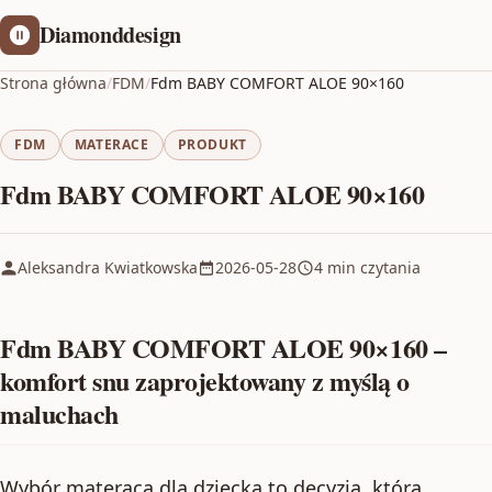
Diamonddesign
Strona główna
/
FDM
/
Fdm BABY COMFORT ALOE 90×160
FDM
MATERACE
PRODUKT
Fdm BABY COMFORT ALOE 90×160
Aleksandra Kwiatkowska
2026-05-28
4 min czytania
Fdm BABY COMFORT ALOE 90×160 –
komfort snu zaprojektowany z myślą o
maluchach
Wybór materaca dla dziecka to decyzja, która