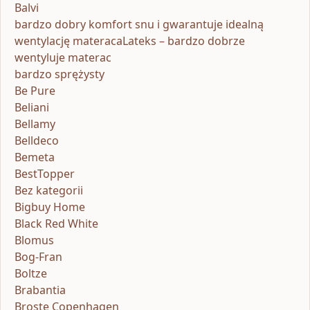
Balvi
bardzo dobry komfort snu i gwarantuje idealną
wentylację materacaLateks – bardzo dobrze
wentyluje materac
bardzo sprężysty
Be Pure
Beliani
Bellamy
Belldeco
Bemeta
BestTopper
Bez kategorii
Bigbuy Home
Black Red White
Blomus
Bog-Fran
Boltze
Brabantia
Broste Copenhagen