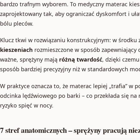
bardzo trafnym wyborem. To medyczny materac kie
zaprojektowany tak, aby ograniczać dyskomfort i uł
bólu pleców.
Klucz tkwi w rozwiązaniu konstrukcyjnym: w środku 
kieszeniach
rozmieszczone w sposób zapewniający d
ważne, sprężyny mają
różną twardość
, dzięki czem
sposób bardziej precyzyjny niż w standardowych mo
W praktyce oznacza to, że materac lepiej „trafia” w p
odcinka lędźwiowego po barki – co przekłada się na 
ryzyko spięć w nocy.
7 stref anatomicznych – sprężyny pracują nie