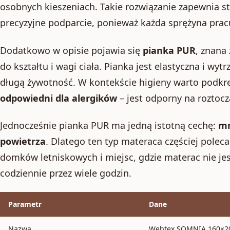
osobnych kieszeniach. Takie rozwiązanie zapewnia sta
precyzyjne podparcie, ponieważ każda sprężyna pracu
Dodatkowo w opisie pojawia się
pianka PUR
, znana
do kształtu i wagi ciała. Pianka jest elastyczna i wyt
długą żywotność. W kontekście higieny warto podkreśl
odpowiedni dla alergików
– jest odporny na roztocza
Jednocześnie pianka PUR ma jedną istotną cechę:
mn
powietrza
. Dlatego ten typ materaca częściej polec
domków letniskowych i miejsc, gdzie materac nie je
codziennie przez wiele godzin.
Parametr
Dane
Nazwa
Webtex SOMNIA 160×2