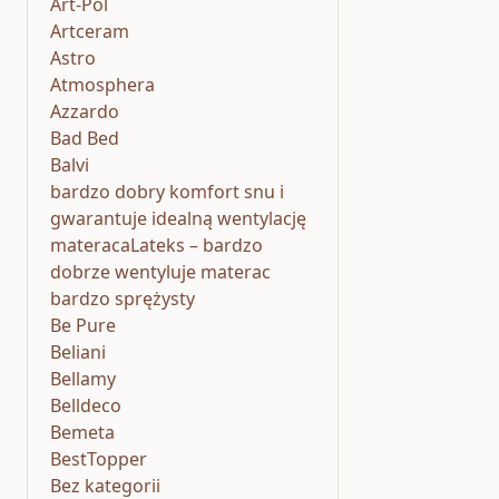
Art-Pol
Artceram
Astro
Atmosphera
Azzardo
Bad Bed
Balvi
bardzo dobry komfort snu i
gwarantuje idealną wentylację
materacaLateks – bardzo
dobrze wentyluje materac
bardzo sprężysty
Be Pure
Beliani
Bellamy
Belldeco
Bemeta
BestTopper
Bez kategorii