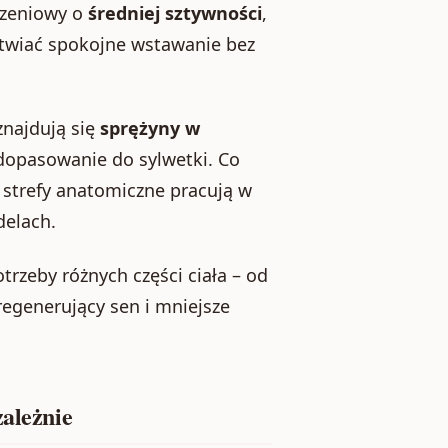
szeniowy o
średniej sztywności
,
atwiać spokojne wstawanie bez
znajdują się
sprężyny w
opasowanie do sylwetki. Co
u strefy anatomiczne pracują w
delach.
otrzeby różnych części ciała – od
regenerujący sen i mniejsze
zależnie