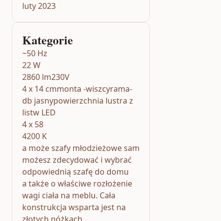
luty 2023
Kategorie
~50 Hz
22 W
2860 lm230V
4 x 14 cmmonta -wiszcyrama-
db jasnypowierzchnia lustra z
listw LED
4 x 58
4200 K
a może szafy młodzieżowe sam
możesz zdecydować i wybrać
odpowiednią szafę do domu
a także o właściwe rozłożenie
wagi ciała na meblu. Cała
konstrukcja wsparta jest na
złotych nóżkach