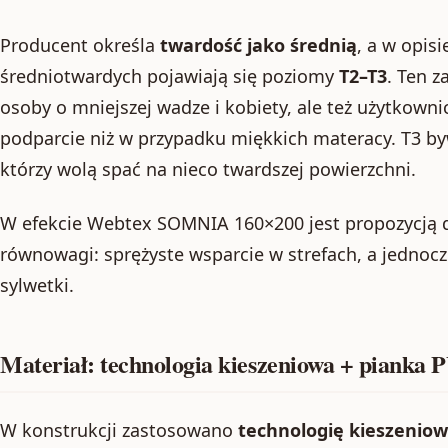
Producent określa
twardość jako średnią
, a w opis
średniotwardych pojawiają się poziomy
T2–T3
. Ten z
osoby o mniejszej wadze i kobiety, ale też użytkownic
podparcie niż w przypadku miękkich materacy. T3 by
którzy wolą spać na nieco twardszej powierzchni.
W efekcie Webtex SOMNIA 160×200 jest propozycją d
równowagi: sprężyste wsparcie w strefach, a jednoc
sylwetki.
Materiał: technologia kieszeniowa + pianka 
W konstrukcji zastosowano
technologię kieszenio