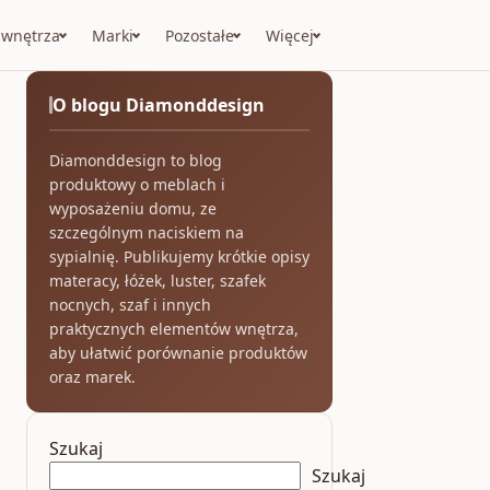
 wnętrza
Marki
Pozostałe
Więcej
O blogu Diamonddesign
Diamonddesign to blog
produktowy o meblach i
wyposażeniu domu, ze
szczególnym naciskiem na
sypialnię. Publikujemy krótkie opisy
materacy, łóżek, luster, szafek
nocnych, szaf i innych
praktycznych elementów wnętrza,
aby ułatwić porównanie produktów
oraz marek.
Szukaj
Szukaj