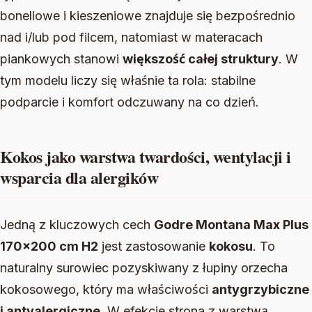
bonellowe i kieszeniowe znajduje się bezpośrednio
nad i/lub pod filcem, natomiast w materacach
piankowych stanowi
większość całej struktury
. W
tym modelu liczy się właśnie ta rola: stabilne
podparcie i komfort odczuwany na co dzień.
Kokos jako warstwa twardości, wentylacji i
wsparcia dla alergików
Jedną z kluczowych cech
Godre Montana Max Plus
170×200 cm H2
jest zastosowanie
kokosu
. To
naturalny surowiec pozyskiwany z łupiny orzecha
kokosowego, który ma właściwości
antygrzybiczne
i antyalergiczne
. W efekcie strona z warstwą