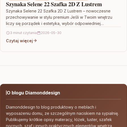
Szynaka Selene 22 Szafka 2D Z Lustrem
Szynaka Selene 22 Szafka 2D Z Lustrem – nowoczesne
przechowywanie w stylu premium Jeśli w Twoim wnętrzu
liczy się porządek i estetyka, wybór odpowiedniej…
3 minut czytania
2026-05-30
Czytaj więcej
O blogu Diamonddesign
Diamonddesign to blog produktowy o meblach i
wyposażeniu domu, ze szczególnym naciskiem na sypialnię.
Publikujemy krótkie opisy materacy, łóżek, luster, szafek
nocnych, szaf i innych praktycznych elementów wnętrza,