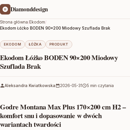
Diamonddesign
Strona główna
/
Ekodom
/
Ekodom Łóżko BODEN 90×200 Miodowy Szuflada Brak
EKODOM
ŁÓŻKA
PRODUKT
Ekodom Łóżko BODEN 90×200 Miodowy
Szuflada Brak
Aleksandra Kwiatkowska
2026-05-31
5 min czytania
Godre Montana Max Plus 170×200 cm H2 –
komfort snu i dopasowanie w dwóch
wariantach twardości