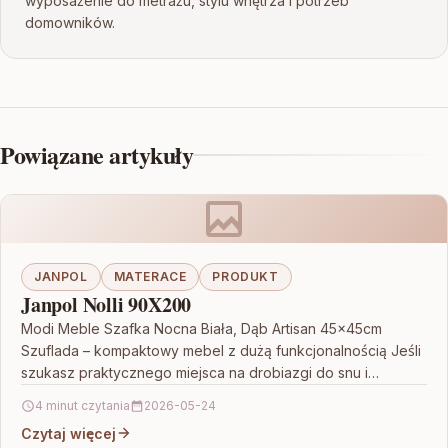
wyposażenie do metrażu, stylu wnętrza i potrzeb
domowników.
Powiązane artykuły
JANPOL
MATERACE
PRODUKT
Janpol Nolli 90X200
Modi Meble Szafka Nocna Biała, Dąb Artisan 45x45cm
Szuflada – kompaktowy mebel z dużą funkcjonalnością Jeśli
szukasz praktycznego miejsca na drobiazgi do snu i…
4 minut czytania
2026-05-24
Czytaj więcej