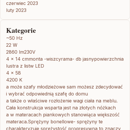
czerwiec 2023
luty 2023
Kategorie
~50 Hz
22 W
2860 lm230V
4 x 14 cmmonta -wiszcyrama- db jasnypowierzchnia
lustra z listw LED
4 x 58
4200 K
a może szafy młodzieżowe sam możesz zdecydować
i wybrać odpowiednią szafę do domu
a także o właściwe rozłożenie wagi ciała na meblu.
Cała konstrukcja wsparta jest na złotych nóżkach
a w materacach piankowych stanowiąca większość
materaca.Sprężyny bonellowe- sprężyny te
charakteryzuje sprężystość progresywna to znaczy