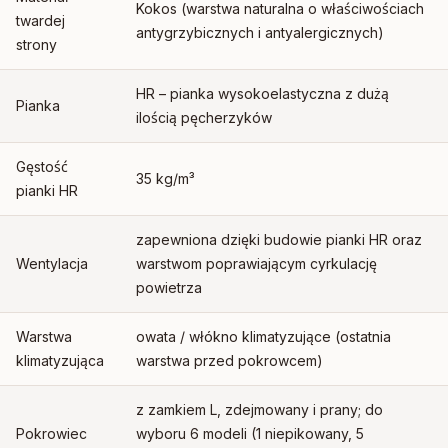
Kokos (warstwa naturalna o właściwościach
twardej
antygrzybicznych i antyalergicznych)
strony
HR – pianka wysokoelastyczna z dużą
Pianka
ilością pęcherzyków
Gęstość
35 kg/m³
pianki HR
zapewniona dzięki budowie pianki HR oraz
Wentylacja
warstwom poprawiającym cyrkulację
powietrza
Warstwa
owata / włókno klimatyzujące (ostatnia
klimatyzująca
warstwa przed pokrowcem)
z zamkiem L, zdejmowany i prany; do
Pokrowiec
wyboru 6 modeli (1 niepikowany, 5