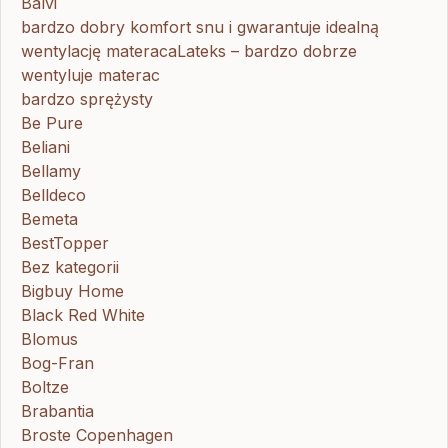
Balvi
bardzo dobry komfort snu i gwarantuje idealną
wentylację materacaLateks – bardzo dobrze
wentyluje materac
bardzo sprężysty
Be Pure
Beliani
Bellamy
Belldeco
Bemeta
BestTopper
Bez kategorii
Bigbuy Home
Black Red White
Blomus
Bog-Fran
Boltze
Brabantia
Broste Copenhagen