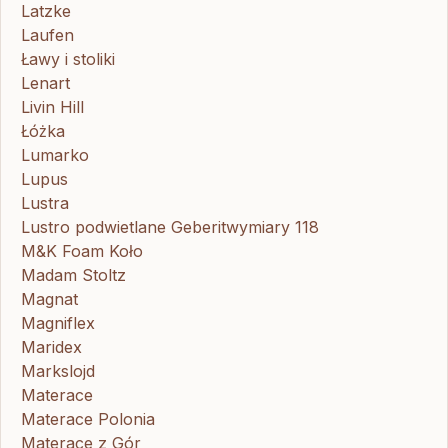
Latzke
Laufen
Ławy i stoliki
Lenart
Livin Hill
Łóżka
Lumarko
Lupus
Lustra
Lustro podwietlane Geberitwymiary 118
M&K Foam Koło
Madam Stoltz
Magnat
Magniflex
Maridex
Markslojd
Materace
Materace Polonia
Materace z Gór