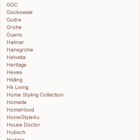
GOC
Gockowiak
Godre
Grohe
Gueno
Halmar
Hansgrohe
Helvetia
Heritage
Hevea
Hilding
Hk Living
Home Styling Collection
Homede
HomeHood
HomeStyle4u
House Doctor
Hubsch
Huzaro