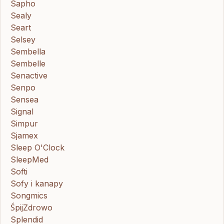
Sapho
Sealy
Seart
Selsey
Sembella
Sembelle
Senactive
Senpo
Sensea
Signal
Simpur
Sjamex
Sleep O'Clock
SleepMed
Softi
Sofy i kanapy
Songmics
ŚpijZdrowo
Splendid