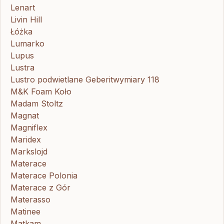
Lenart
Livin Hill
Łóżka
Lumarko
Lupus
Lustra
Lustro podwietlane Geberitwymiary 118
M&K Foam Koło
Madam Stoltz
Magnat
Magniflex
Maridex
Markslojd
Materace
Materace Polonia
Materace z Gór
Materasso
Matinee
Matkam