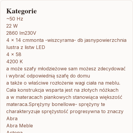
Kategorie
~50 Hz
22 W
2860 lm230V
4 x 14 cmmonta -wiszcyrama- db jasnypowierzchnia
lustra z listw LED
4 x 58
4200 K
a może szafy młodzieżowe sam możesz zdecydować
i wybrać odpowiednią szafę do domu
a także o właściwe rozłożenie wagi ciała na meblu.
Cała konstrukcja wsparta jest na złotych nóżkach
a w materacach piankowych stanowiąca większość
materaca.Sprężyny bonellowe- sprężyny te
charakteryzuje sprężystość progresywna to znaczy
Abra
Abra Meble
Actona