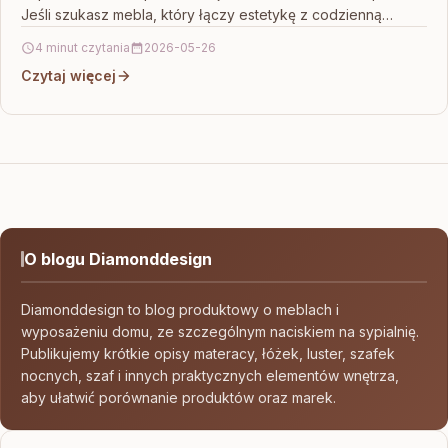
Jeśli szukasz mebla, który łączy estetykę z codzienną
funkcjonalnością,…
4 minut czytania
2026-05-26
Czytaj więcej
O blogu Diamonddesign
Diamonddesign to blog produktowy o meblach i
wyposażeniu domu, ze szczególnym naciskiem na sypialnię.
Publikujemy krótkie opisy materacy, łóżek, luster, szafek
nocnych, szaf i innych praktycznych elementów wnętrza,
aby ułatwić porównanie produktów oraz marek.