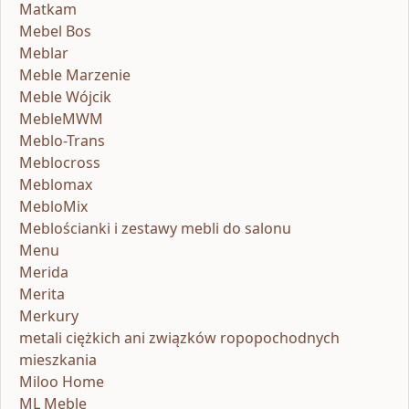
Matkam
Mebel Bos
Meblar
Meble Marzenie
Meble Wójcik
MebleMWM
Meblo-Trans
Meblocross
Meblomax
MebloMix
Meblościanki i zestawy mebli do salonu
Menu
Merida
Merita
Merkury
metali ciężkich ani związków ropopochodnych
mieszkania
Miloo Home
ML Meble