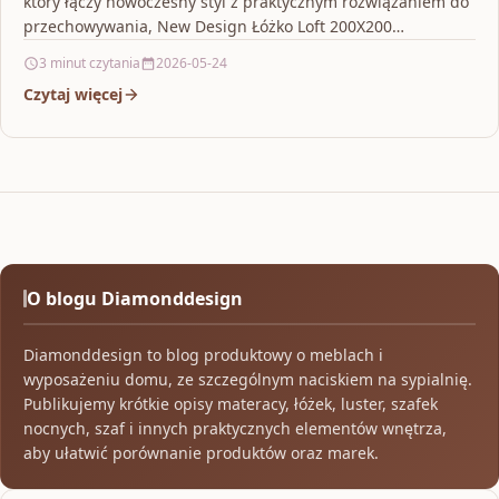
który łączy nowoczesny styl z praktycznym rozwiązaniem do
przechowywania, New Design Łóżko Loft 200X200…
3 minut czytania
2026-05-24
Czytaj więcej
O blogu Diamonddesign
Diamonddesign to blog produktowy o meblach i
wyposażeniu domu, ze szczególnym naciskiem na sypialnię.
Publikujemy krótkie opisy materacy, łóżek, luster, szafek
nocnych, szaf i innych praktycznych elementów wnętrza,
aby ułatwić porównanie produktów oraz marek.