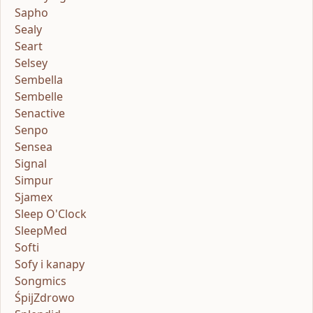
Sapho
Sealy
Seart
Selsey
Sembella
Sembelle
Senactive
Senpo
Sensea
Signal
Simpur
Sjamex
Sleep O'Clock
SleepMed
Softi
Sofy i kanapy
Songmics
ŚpijZdrowo