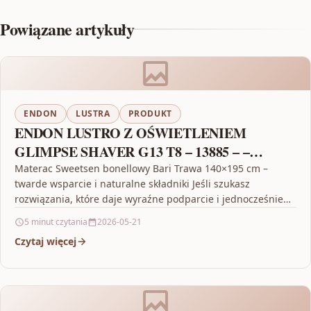
Powiązane artykuły
ENDON
LUSTRA
PRODUKT
ENDON LUSTRO Z OŚWIETLENIEM
GLIMPSE SHAVER G13 T8 – 13885 – –
RABAT W KOSZYKU
Materac Sweetsen bonellowy Bari Trawa 140×195 cm –
twarde wsparcie i naturalne składniki Jeśli szukasz
rozwiązania, które daje wyraźne podparcie i jednocześnie
dba o…
5 minut czytania
2026-05-21
Czytaj więcej