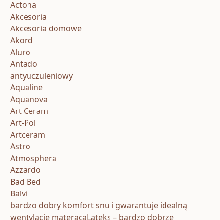
Actona
Akcesoria
Akcesoria domowe
Akord
Aluro
Antado
antyuczuleniowy
Aqualine
Aquanova
Art Ceram
Art-Pol
Artceram
Astro
Atmosphera
Azzardo
Bad Bed
Balvi
bardzo dobry komfort snu i gwarantuje idealną
wentylację materacaLateks – bardzo dobrze