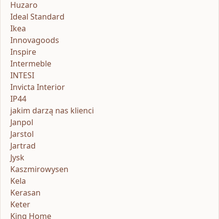
Huzaro
Ideal Standard
Ikea
Innovagoods
Inspire
Intermeble
INTESI
Invicta Interior
IP44
jakim darzą nas klienci
Janpol
Jarstol
Jartrad
Jysk
Kaszmirowysen
Kela
Kerasan
Keter
King Home