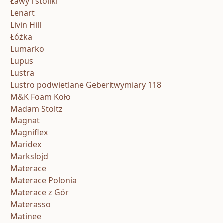
Ławy i stoliki
Lenart
Livin Hill
Łóżka
Lumarko
Lupus
Lustra
Lustro podwietlane Geberitwymiary 118
M&K Foam Koło
Madam Stoltz
Magnat
Magniflex
Maridex
Markslojd
Materace
Materace Polonia
Materace z Gór
Materasso
Matinee