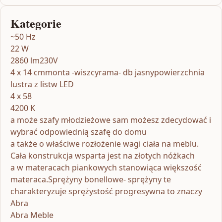
Kategorie
~50 Hz
22 W
2860 lm230V
4 x 14 cmmonta -wiszcyrama- db jasnypowierzchnia
lustra z listw LED
4 x 58
4200 K
a może szafy młodzieżowe sam możesz zdecydować i
wybrać odpowiednią szafę do domu
a także o właściwe rozłożenie wagi ciała na meblu.
Cała konstrukcja wsparta jest na złotych nóżkach
a w materacach piankowych stanowiąca większość
materaca.Sprężyny bonellowe- sprężyny te
charakteryzuje sprężystość progresywna to znaczy
Abra
Abra Meble