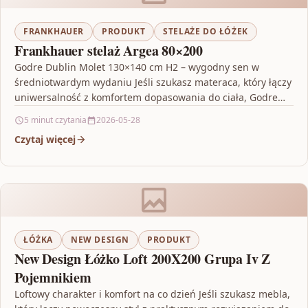
FRANKHAUER
PRODUKT
STELAŻE DO ŁÓŻEK
Frankhauer stelaż Argea 80×200
Godre Dublin Molet 130×140 cm H2 – wygodny sen w
średniotwardym wydaniu Jeśli szukasz materaca, który łączy
uniwersalność z komfortem dopasowania do ciała, Godre…
5 minut czytania
2026-05-28
Czytaj więcej
ŁÓŻKA
NEW DESIGN
PRODUKT
New Design Łóżko Loft 200X200 Grupa Iv Z
Pojemnikiem
Loftowy charakter i komfort na co dzień Jeśli szukasz mebla,