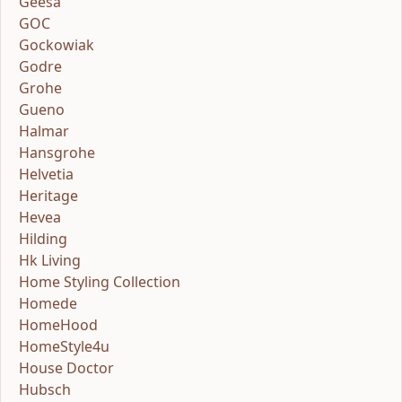
Geesa
GOC
Gockowiak
Godre
Grohe
Gueno
Halmar
Hansgrohe
Helvetia
Heritage
Hevea
Hilding
Hk Living
Home Styling Collection
Homede
HomeHood
HomeStyle4u
House Doctor
Hubsch