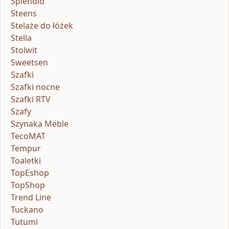
Splendid
Steens
Stelaże do łóżek
Stella
Stolwit
Sweetsen
Szafki
Szafki nocne
Szafki RTV
Szafy
Szynaka Meble
TecoMAT
Tempur
Toaletki
TopEshop
TopShop
Trend Line
Tuckano
Tutumi