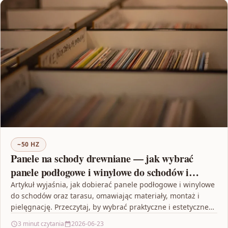
~50 HZ
Panele na schody drewniane — jak wybrać
panele podłogowe i winylowe do schodów i
tarasu
Artykuł wyjaśnia, jak dobierać panele podłogowe i winylowe
do schodów oraz tarasu, omawiając materiały, montaż i
pielęgnację. Przeczytaj, by wybrać praktyczne i estetyczne
rozwiązanie…
3 minut czytania
2026-06-23