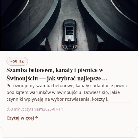
~50 HZ
Szamba betonowe, kanały i piwnice w
Świnoujściu — jak wybrać najlepsze
rozwiązanie
Porównujemy szamba betonowe, kanały i adaptacje piwnic
pod kątem warunków w Świnoujściu. Dowiesz się, jakie
czynniki wpływają na wybór rozwiązania, koszty i
formalności —…
3 minut czytania
2026-07-14
Czytaj więcej