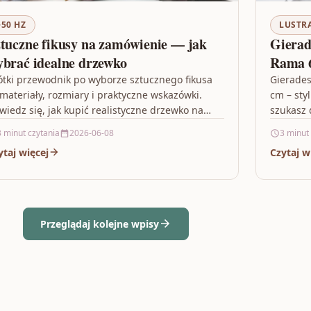
~50 HZ
LUSTR
tuczne fikusy na zamówienie — jak
Gierad
brać idealne drzewko
Rama 
ótki przewodnik po wyborze sztucznego fikusa
Gierades
materiały, rozmiary i praktyczne wskazówki.
cm – sty
wiedz się, jak kupić realistyczne drzewko na
szukasz 
mówienie i jak o nie…
funkcjon
3 minut czytania
2026-06-08
3 minut
ytaj więcej
Czytaj w
Przeglądaj kolejne wpisy