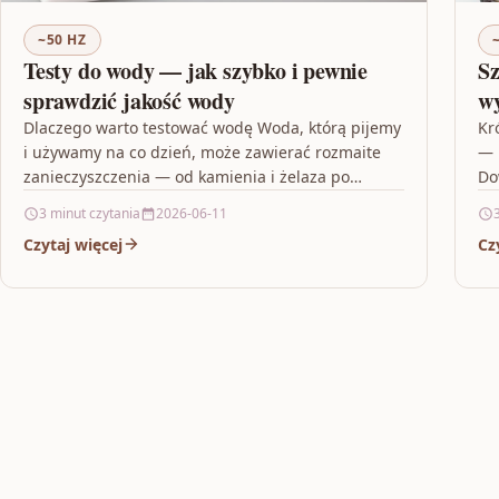
~50 HZ
Testy do wody — jak szybko i pewnie
Sz
sprawdzić jakość wody
wy
Dlaczego warto testować wodę Woda, którą pijemy
Kr
i używamy na co dzień, może zawierać rozmaite
— 
zanieczyszczenia — od kamienia i żelaza po
Do
bakterie czy…
za
3 minut czytania
2026-06-11
Czytaj więcej
Cz