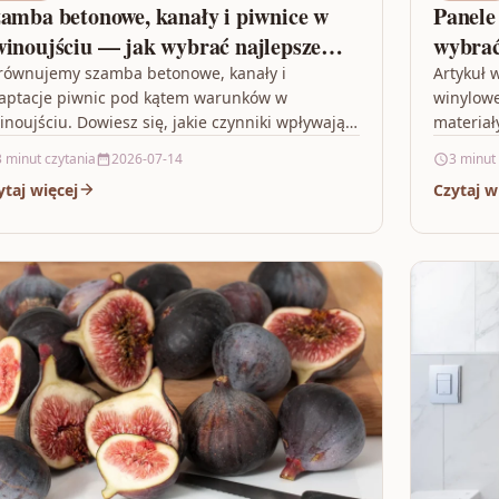
amba betonowe, kanały i piwnice w
Panele
inoujściu — jak wybrać najlepsze
wybrać
związanie
schodó
równujemy szamba betonowe, kanały i
Artykuł 
aptacje piwnic pod kątem warunków w
winylowe
inoujściu. Dowiesz się, jakie czynniki wpływają
materiał
 wybór rozwiązania, koszty i formalności —…
wybrać p
3 minut czytania
2026-07-14
3 minut
ytaj więcej
Czytaj w