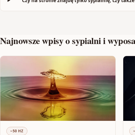
Czy na stronie znajdę tylko sypialnię, czy ta
Najnowsze wpisy o sypialni i wypo
~50 HZ