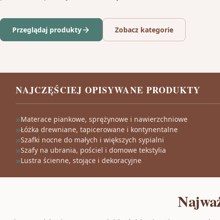
Przeglądaj produkty
Zobacz kategorie
NAJCZĘŚCIEJ OPISYWANE PRODUKTY
Materace piankowe, sprężynowe i nawierzchniowe
Łóżka drewniane, tapicerowane i kontynentalne
Szafki nocne do małych i większych sypialni
Szafy na ubrania, pościel i domowe tekstylia
Lustra ścienne, stojące i dekoracyjne
Najważ