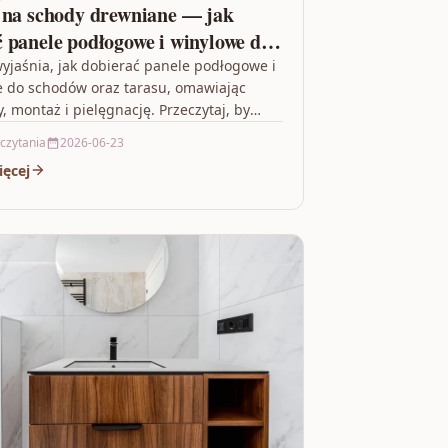
 na schody drewniane — jak
 panele podłogowe i winylowe do
w i tarasu
wyjaśnia, jak dobierać panele podłogowe i
 do schodów oraz tarasu, omawiając
y, montaż i pielęgnację. Przeczytaj, by
raktyczne i estetyczne rozwiązanie…
 czytania
2026-06-23
ięcej