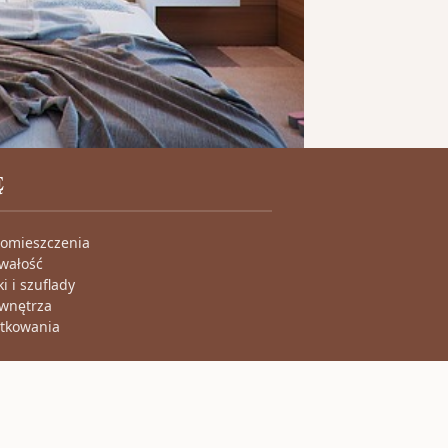
Ę
pomieszczenia
rwałość
i i szuflady
 wnętrza
ytkowania