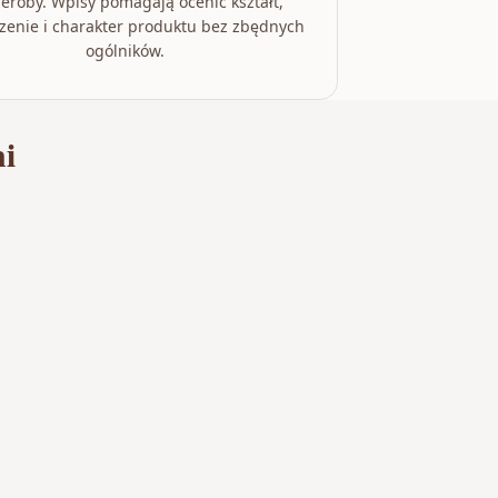
eroby. Wpisy pomagają ocenić kształt,
zenie i charakter produktu bez zbędnych
ogólników.
ni