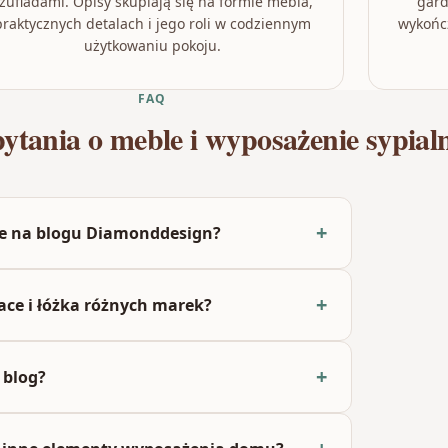
zufladami. Opisy skupiają się na formie mebla,
gard
praktycznych detalach i jego roli w codziennym
wykońc
użytkowaniu pokoju.
FAQ
pytania o meble i wyposażenie sypial
ane na blogu Diamonddesign?
ce i łóżka różnych marek?
 blog?