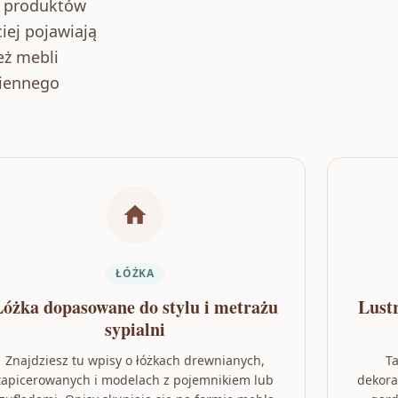
y produktów
iej pojawiają
też mebli
ziennego
ŁÓŻKA
Łóżka dopasowane do stylu i metrażu
Lustr
sypialni
Znajdziesz tu wpisy o łóżkach drewnianych,
Ta
tapicerowanych i modelach z pojemnikiem lub
dekora