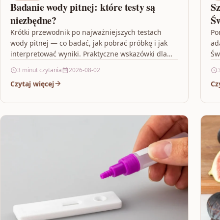
Badanie wody pitnej: które testy są
Sz
niezbędne?
Św
ro
Krótki przewodnik po najważniejszych testach
Po
wody pitnej — co badać, jak pobrać próbkę i jak
ad
interpretować wyniki. Praktyczne wskazówki dla
Św
właścicieli studni i mieszkańców…
na
3 minut czytania
2026-08-02
Czytaj więcej
Cz