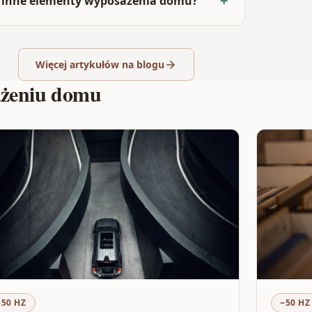
kże inne elementy wyposażenia domu?
Więcej artykułów na blogu
sażeniu domu
~50 HZ
~50 HZ