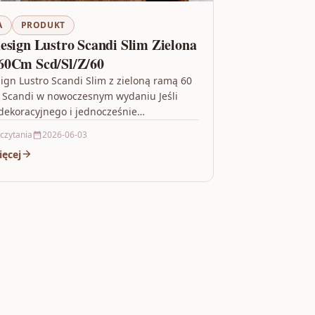
A
PRODUKT
esign Lustro Scandi Slim Zielona
60Cm Scd/Sl/Z/60
ign Lustro Scandi Slim z zieloną ramą 60
l Scandi w nowoczesnym wydaniu Jeśli
dekoracyjnego i jednocześnie
alnego dodatku do wnętrza,…
 czytania
2026-06-03
ięcej